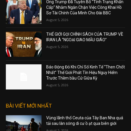
Ông Trump Đã Tuyên Bố “Tình Trạng Khẩn
Cấp” Nhằm Ngăn Chặn Việc Công Khai Hồ
Sơ Tài Chính Của Mình Cho Đài BBC
August 5, 2026
THẾ GIỚI GỌI CHÍNH SÁCH CỦA TRUMP VỀ
IRAN LÀ “NGOẠI GIAO MẪU GIÁO”
August 5, 2026
Báo Động Đỏ Khi Chỉ Số Kinh Tế “Then Chốt
Nhất” Thế Giới Phát Tín Hiệu Nguy Hiểm
Trước Thềm bầu Cử Giữa Kỳ
August 5, 2026
BÀI VIẾT MỚI NHẤT
Vùng lãnh thổ Ceuta của Tây Ban Nha quá
tải sau làn sóng di cư ồ ạt qua biên giới
August 5, 2026