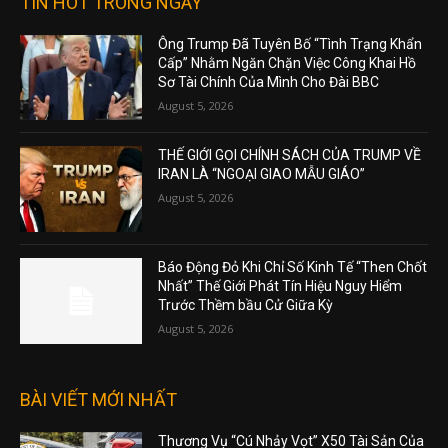
TIN HOT TRONG NGÀY
Ông Trump Đã Tuyên Bố “Tình Trạng Khẩn
Cấp” Nhằm Ngăn Chặn Việc Công Khai Hồ
Sơ Tài Chính Của Mình Cho Đài BBC
August 5, 2026
THẾ GIỚI GỌI CHÍNH SÁCH CỦA TRUMP VỀ
IRAN LÀ “NGOẠI GIAO MẪU GIÁO”
August 5, 2026
Báo Động Đỏ Khi Chỉ Số Kinh Tế “Then Chốt
Nhất” Thế Giới Phát Tín Hiệu Nguy Hiểm
Trước Thềm bầu Cử Giữa Kỳ
August 5, 2026
BÀI VIẾT MỚI NHẤT
Thương Vụ “Cú Nhảy Vọt” X50 Tài Sản Của