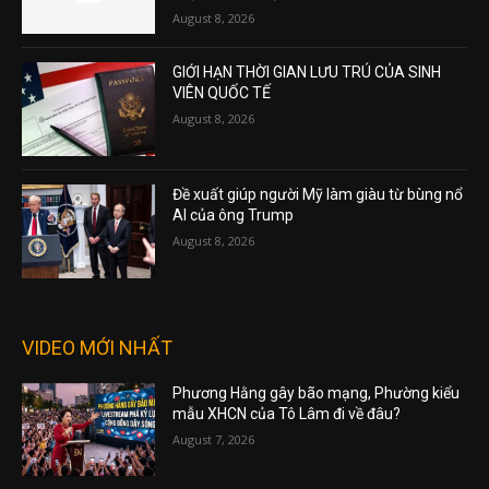
August 8, 2026
GIỚI HẠN THỜI GIAN LƯU TRÚ CỦA SINH
VIÊN QUỐC TẾ
August 8, 2026
Đề xuất giúp người Mỹ làm giàu từ bùng nổ
AI của ông Trump
August 8, 2026
VIDEO MỚI NHẤT
Phương Hằng gây bão mạng, Phường kiểu
mẫu XHCN của Tô Lâm đi về đâu?
August 7, 2026