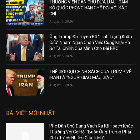
THƯỢNG VIỆN DÂN CHỦ ĐƯA LUẬT CẤM
BỘ QUỐC PHÒNG HẠN CHẾ ĐỐI VỚI BÁO
CHÍ
August 6, 2026
Ông Trump Đã Tuyên Bố “Tình Trạng Khẩn
Cấp” Nhằm Ngăn Chặn Việc Công Khai Hồ
Sơ Tài Chính Của Mình Cho Đài BBC
August 5, 2026
THẾ GIỚI GỌI CHÍNH SÁCH CỦA TRUMP VỀ
IRAN LÀ “NGOẠI GIAO MẪU GIÁO”
August 5, 2026
BÀI VIẾT MỚI NHẤT
Phe Dân Chủ Đang Vạch Ra Kế Hoạch Khác
Thường Với Cơ Hội “Buộc Ông Trump Phải
Chịu Trách Nhiệm Giải Trình”.