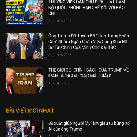
THƯỢNG VIỆN DÂN CHỦ ĐƯA LUẬT CẤM
BỘ QUỐC PHÒNG HẠN CHẾ ĐỐI VỚI BÁO
CHÍ
August 6, 2026
Ông Trump Đã Tuyên Bố “Tình Trạng Khẩn
Cấp” Nhằm Ngăn Chặn Việc Công Khai Hồ
Sơ Tài Chính Của Mình Cho Đài BBC
August 5, 2026
THẾ GIỚI GỌI CHÍNH SÁCH CỦA TRUMP VỀ
IRAN LÀ “NGOẠI GIAO MẪU GIÁO”
August 5, 2026
BÀI VIẾT MỚI NHẤT
Đề xuất giúp người Mỹ làm giàu từ bùng nổ
AI của ông Trump
August 8, 2026