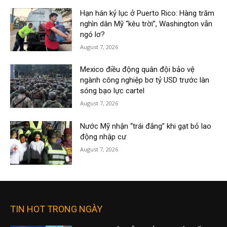
Hạn hán kỷ lục ở Puerto Rico: Hàng trăm
nghìn dân Mỹ “kêu trời”, Washington vẫn
ngó lơ?
August 7, 2026
Mexico điều động quân đội bảo vệ
ngành công nghiệp bơ tỷ USD trước làn
sóng bạo lực cartel
August 7, 2026
Nước Mỹ nhận “trái đắng” khi gạt bỏ lao
động nhập cư
August 7, 2026
TIN HOT TRONG NGÀY