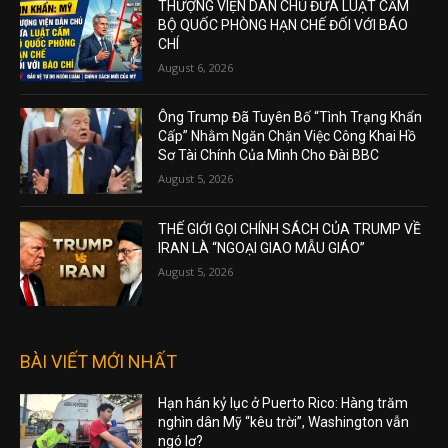
THƯỢNG VIỆN DÂN CHỦ ĐƯA LUẬT CẤM
BỘ QUỐC PHÒNG HẠN CHẾ ĐỐI VỚI BÁO
CHÍ
August 6, 2026
Ông Trump Đã Tuyên Bố “Tình Trạng Khẩn
Cấp” Nhằm Ngăn Chặn Việc Công Khai Hồ
Sơ Tài Chính Của Mình Cho Đài BBC
August 5, 2026
THẾ GIỚI GỌI CHÍNH SÁCH CỦA TRUMP VỀ
IRAN LÀ “NGOẠI GIAO MẪU GIÁO”
August 5, 2026
BÀI VIẾT MỚI NHẤT
Hạn hán kỷ lục ở Puerto Rico: Hàng trăm
nghìn dân Mỹ “kêu trời”, Washington vẫn
ngó lơ?