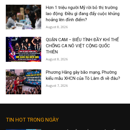
Hơn 1 triệu người Mỹ rời bỏ thị trường
lao động: Điều gì đang đẩy cuộc khủng
hoảng lên đỉnh điểm?
August 8, 2026
QUẬN CAM – BIỂU TÌNH ĐẦY KHÍ THẾ
CHỐNG CA NÔ VIỆT CỘNG QUỐC
THIÊN
August 8, 2026
Phương Hằng gây bão mạng, Phường
kiểu mẫu XHCN của Tô Lâm đi về đâu?
August 7, 2026
TIN HOT TRONG NGÀY