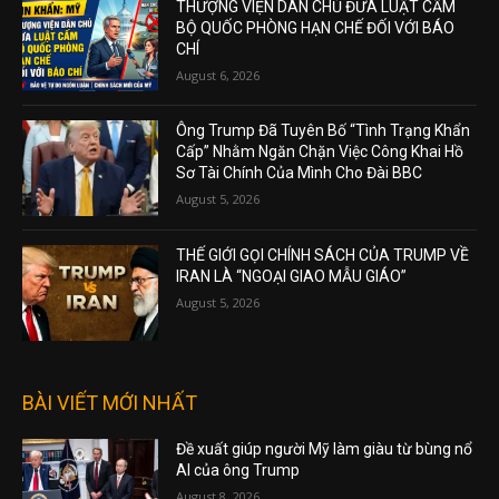
THƯỢNG VIỆN DÂN CHỦ ĐƯA LUẬT CẤM
BỘ QUỐC PHÒNG HẠN CHẾ ĐỐI VỚI BÁO
CHÍ
August 6, 2026
Ông Trump Đã Tuyên Bố “Tình Trạng Khẩn
Cấp” Nhằm Ngăn Chặn Việc Công Khai Hồ
Sơ Tài Chính Của Mình Cho Đài BBC
August 5, 2026
THẾ GIỚI GỌI CHÍNH SÁCH CỦA TRUMP VỀ
IRAN LÀ “NGOẠI GIAO MẪU GIÁO”
August 5, 2026
BÀI VIẾT MỚI NHẤT
Đề xuất giúp người Mỹ làm giàu từ bùng nổ
AI của ông Trump
August 8, 2026