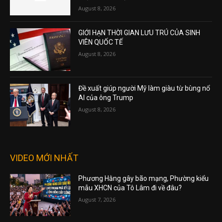
August 8, 2026
GIỚI HẠN THỜI GIAN LƯU TRÚ CỦA SINH
VIÊN QUỐC TẾ
August 8, 2026
Đề xuất giúp người Mỹ làm giàu từ bùng nổ
AI của ông Trump
August 8, 2026
VIDEO MỚI NHẤT
Phương Hằng gây bão mạng, Phường kiểu
mẫu XHCN của Tô Lâm đi về đâu?
August 7, 2026