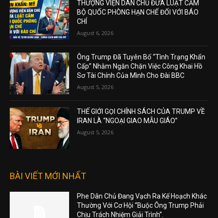
THƯỢNG VIỆN DÂN CHỦ ĐƯA LUẬT CẤM
BỘ QUỐC PHÒNG HẠN CHẾ ĐỐI VỚI BÁO
CHÍ
August 6, 2026
Ông Trump Đã Tuyên Bố “Tình Trạng Khẩn
Cấp” Nhằm Ngăn Chặn Việc Công Khai Hồ
Sơ Tài Chính Của Mình Cho Đài BBC
August 5, 2026
THẾ GIỚI GỌI CHÍNH SÁCH CỦA TRUMP VỀ
IRAN LÀ “NGOẠI GIAO MẪU GIÁO”
August 5, 2026
BÀI VIẾT MỚI NHẤT
Phe Dân Chủ Đang Vạch Ra Kế Hoạch Khác
Thường Với Cơ Hội “Buộc Ông Trump Phải
Chịu Trách Nhiệm Giải Trình”.