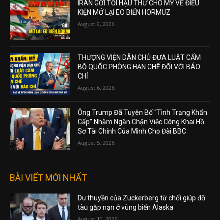
IRAN GỞI TỐI HẬU THƯ CHO MỸ VỀ ĐIỀU
KIỆN MỞ LẠI EO BIỂN HORMUZ
August 9, 2026
THƯỢNG VIỆN DÂN CHỦ ĐƯA LUẬT CẤM
BỘ QUỐC PHÒNG HẠN CHẾ ĐỐI VỚI BÁO
CHÍ
August 6, 2026
Ông Trump Đã Tuyên Bố “Tình Trạng Khẩn
Cấp” Nhằm Ngăn Chặn Việc Công Khai Hồ
Sơ Tài Chính Của Mình Cho Đài BBC
August 5, 2026
BÀI VIẾT MỚI NHẤT
Du thuyền của Zuckerberg từ chối giúp đỡ
tàu gặp nạn ở vùng biển Alaska
August 10, 2026