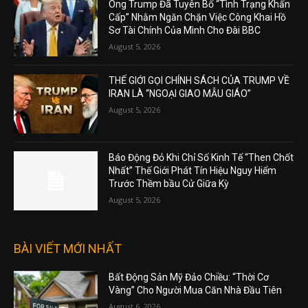
Ông Trump Đã Tuyên Bố “Tình Trạng Khẩn
Cấp” Nhằm Ngăn Chặn Việc Công Khai Hồ
Sơ Tài Chính Của Mình Cho Đài BBC
August 5, 2026
THẾ GIỚI GỌI CHÍNH SÁCH CỦA TRUMP VỀ
IRAN LÀ “NGOẠI GIAO MẪU GIÁO”
August 5, 2026
Báo Động Đỏ Khi Chỉ Số Kinh Tế “Then Chốt
Nhất” Thế Giới Phát Tín Hiệu Nguy Hiểm
Trước Thềm bầu Cử Giữa Kỳ
August 5, 2026
BÀI VIẾT MỚI NHẤT
Bất Động Sản Mỹ Đảo Chiều: “Thời Cơ
Vàng” Cho Người Mua Căn Nhà Đầu Tiên
August 6, 2026