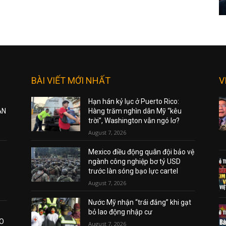
BÀI VIẾT MỚI NHẤT
V
Hạn hán kỷ lục ở Puerto Rico:
ẠN
Hàng trăm nghìn dân Mỹ “kêu
trời”, Washington vẫn ngó lơ?
August 7, 2026
Mexico điều động quân đội bảo vệ
ngành công nghiệp bơ tỷ USD
trước làn sóng bạo lực cartel
August 7, 2026
Nước Mỹ nhận “trái đắng” khi gạt
bỏ lao động nhập cư
AO
August 7, 2026