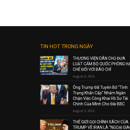
TIN HOT TRONG NGÀY
THƯỢNG VIỆN DÂN CHỦ ĐƯA
LUẬT CẤM BỘ QUỐC PHÒNG H
CHẾ ĐỐI VỚI BÁO CHÍ
August 6, 2026
Ông Trump Đã Tuyên Bố “Tình
Trạng Khẩn Cấp” Nhằm Ngăn
Chặn Việc Công Khai Hồ Sơ Tài
Chính Của Mình Cho Đài BBC
August 5, 2026
THẾ GIỚI GỌI CHÍNH SÁCH CỦA
TRUMP VỀ IRAN LÀ “NGOẠI GI