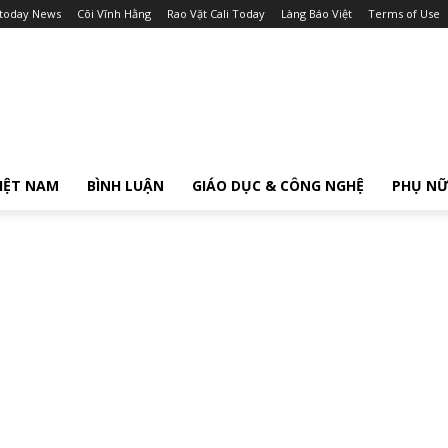
itoday News
Cõi Vĩnh Hằng
Rao Vặt Cali Today
Làng Báo Việt
Terms of Use
IỆT NAM
BÌNH LUẬN
GIÁO DỤC & CÔNG NGHỆ
PHỤ N