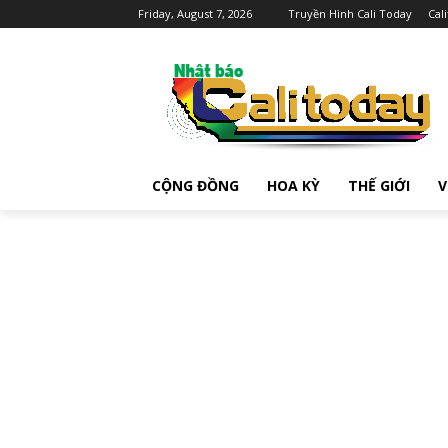
Friday, August 7, 2026
Truyền Hình Cali Today
Cal
CỘNG ĐỒNG
HOA KỲ
THẾ GIỚI
V