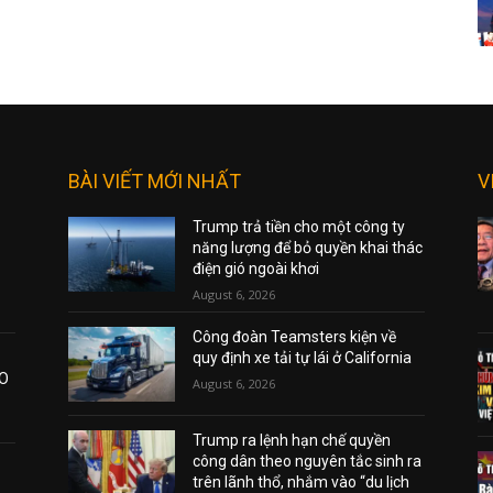
BÀI VIẾT MỚI NHẤT
V
Trump trả tiền cho một công ty
năng lượng để bỏ quyền khai thác
điện gió ngoài khơi
August 6, 2026
Công đoàn Teamsters kiện về
quy định xe tải tự lái ở California
AO
August 6, 2026
Trump ra lệnh hạn chế quyền
công dân theo nguyên tắc sinh ra
trên lãnh thổ, nhắm vào “du lịch