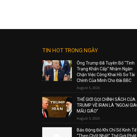
TIN HOT TRONG NGÀY
Ông Trump Đã Tuyên Bố “Tình
Trạng Khẩn Cấp” Nhằm Ngăn
Chặn Việc Công Khai Hồ Sơ Tài
Chính Của Mình Cho Đài BBC
August 5, 2026
THẾ GIỚI GỌI CHÍNH SÁCH CỦA
TRUMP VỀ IRAN LÀ “NGOẠI GI
MẪU GIÁO”
August 5, 2026
Báo Động Đỏ Khi Chỉ Số Kinh Tế
“Then Chốt Nhất” Thế Giới Phát