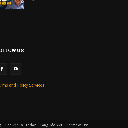
OLLOW US
rms and Policy Services
g
Rao Vặt Cali Today
Làng Báo Việt
Terms of Use