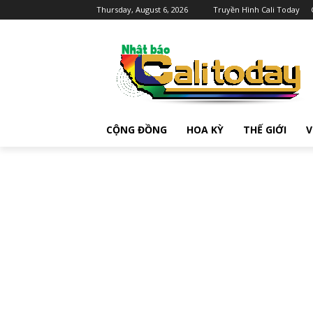
Thursday, August 6, 2026
Truyền Hình Cali Today
CỘNG ĐỒNG
HOA KỲ
THẾ GIỚI
V