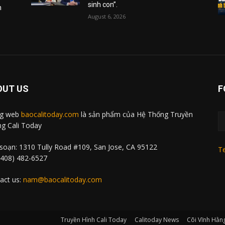
sinh con”.
m
August 6, 2026
OUT US
F
ng web
baocalitoday.com
là sản phẩm của Hệ Thống Truyền
g Cali Today
soạn: 1310 Tully Road #109, San Jose, CA 95122
Te
 (408) 482-6527
act us:
nam@baocalitoday.com
Truyền Hình Cali Today
Calitoday News
Cõi Vĩnh Hằn