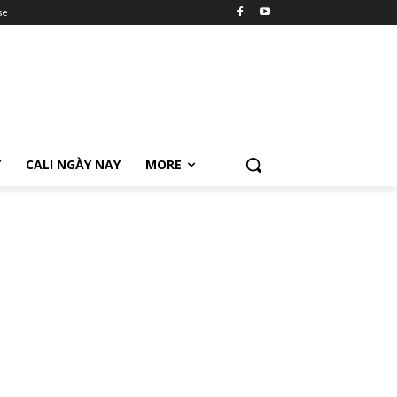
se
Ữ
CALI NGÀY NAY
MORE