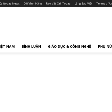
Calitoday News
Cõi Vĩnh Hằng
Rao Vặt Cali Today
Làng Báo Việt
Terms of U
IỆT NAM
BÌNH LUẬN
GIÁO DỤC & CÔNG NGHỆ
PHỤ N