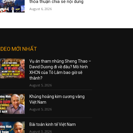
thỏa thuận chia sẻ nội dung
August 6, 2026
IDEO MỚI NHẤT
Vụ án tham nhũng Sheng Thao –
David Duong đi về đâu? Mô hình
XHCN của Tô Lâm bao giờ sẽ
thành?
August 5, 2026
Khủng hoảng kim cương vàng
Việt Nam
August 5, 2026
Bài toán kinh tế Việt Nam
August 3, 2026