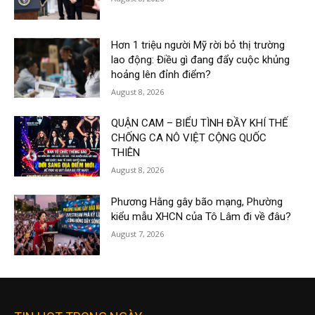
Hơn 1 triệu người Mỹ rời bỏ thị trường
lao động: Điều gì đang đẩy cuộc khủng
hoảng lên đỉnh điểm?
August 8, 2026
QUẬN CAM – BIỂU TÌNH ĐẦY KHÍ THẾ
CHỐNG CA NÔ VIỆT CỘNG QUỐC
THIÊN
August 8, 2026
Phương Hằng gây bão mạng, Phường
kiểu mẫu XHCN của Tô Lâm đi về đâu?
August 7, 2026