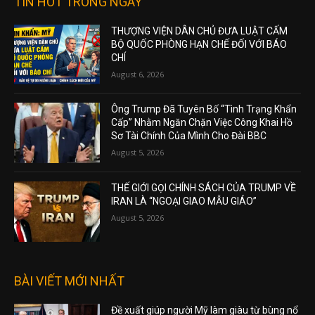
TIN HOT TRONG NGÀY
THƯỢNG VIỆN DÂN CHỦ ĐƯA LUẬT CẤM
BỘ QUỐC PHÒNG HẠN CHẾ ĐỐI VỚI BÁO
CHÍ
August 6, 2026
Ông Trump Đã Tuyên Bố “Tình Trạng Khẩn
Cấp” Nhằm Ngăn Chặn Việc Công Khai Hồ
Sơ Tài Chính Của Mình Cho Đài BBC
August 5, 2026
THẾ GIỚI GỌI CHÍNH SÁCH CỦA TRUMP VỀ
IRAN LÀ “NGOẠI GIAO MẪU GIÁO”
August 5, 2026
BÀI VIẾT MỚI NHẤT
Đề xuất giúp người Mỹ làm giàu từ bùng nổ