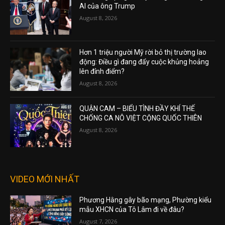
AI của ông Trump
August 8, 2026
Hơn 1 triệu người Mỹ rời bỏ thị trường lao
động: Điều gì đang đẩy cuộc khủng hoảng
lên đỉnh điểm?
August 8, 2026
QUẬN CAM – BIỂU TÌNH ĐẦY KHÍ THẾ
CHỐNG CA NÔ VIỆT CỘNG QUỐC THIÊN
August 8, 2026
VIDEO MỚI NHẤT
Phương Hằng gây bão mạng, Phường kiểu
mẫu XHCN của Tô Lâm đi về đâu?
August 7, 2026