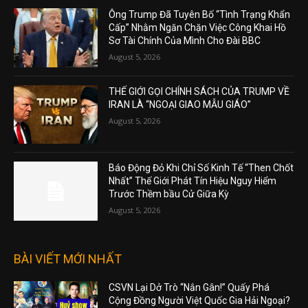
Ông Trump Đã Tuyên Bố “Tình Trạng Khẩn
Cấp” Nhằm Ngăn Chặn Việc Công Khai Hồ
Sơ Tài Chính Của Mình Cho Đài BBC
August 5, 2026
THẾ GIỚI GỌI CHÍNH SÁCH CỦA TRUMP VỀ
IRAN LÀ “NGOẠI GIAO MẪU GIÁO”
August 5, 2026
Báo Động Đỏ Khi Chỉ Số Kinh Tế “Then Chốt
Nhất” Thế Giới Phát Tín Hiệu Nguy Hiểm
Trước Thềm bầu Cử Giữa Kỳ
August 5, 2026
BÀI VIẾT MỚI NHẤT
CSVN Lại Dở Trò “Nắn Gân!” Quấy Phá
Cộng Đồng Người Việt Quốc Gia Hải Ngoại?