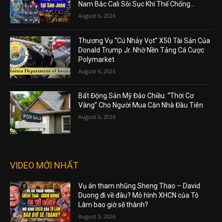
Nam Bắc Cali Sôi Sục Khí Thế Chống...
August 6, 2026
Thương Vụ “Cú Nhảy Vọt” X50 Tài Sản Của
Donald Trump Jr. Nhờ Nền Tảng Cá Cược
Polymarket
August 6, 2026
Bất Động Sản Mỹ Đảo Chiều: “Thời Cơ
Vàng” Cho Người Mua Căn Nhà Đầu Tiên
August 6, 2026
VIDEO MỚI NHẤT
Vụ án tham nhũng Sheng Thao – David
Duong đi về đâu? Mô hình XHCN của Tô
Lâm bao giờ sẽ thành?
August 5, 2026