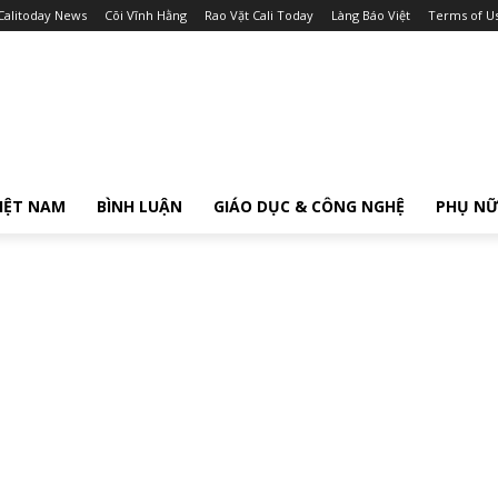
Calitoday News
Cõi Vĩnh Hằng
Rao Vặt Cali Today
Làng Báo Việt
Terms of U
IỆT NAM
BÌNH LUẬN
GIÁO DỤC & CÔNG NGHỆ
PHỤ N