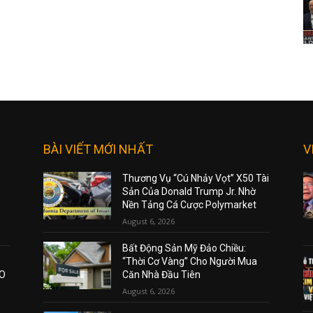
BÀI VIẾT MỚI NHẤT
V
Thương Vụ “Cú Nhảy Vọt” X50 Tài
Sản Của Donald Trump Jr. Nhờ
Nền Tảng Cá Cược Polymarket
August 6, 2026
Bất Động Sản Mỹ Đảo Chiều:
“Thời Cơ Vàng” Cho Người Mua
AO
Căn Nhà Đầu Tiên
August 6, 2026