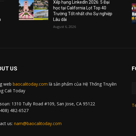
Xếp hạng LinkedIn 2026: 5 Đại
học tại California Lọt Top 40
Trường Tốt nhất cho Sự nghiệp
m
Lâu dài
August 6, 2026
OUT US
F
ng web
baocalitoday.com
là sản phẩm của Hệ Thống Truyền
g Cali Today
soạn: 1310 Tully Road #109, San Jose, CA 95122
Te
 (408) 482-6527
act us:
nam@baocalitoday.com