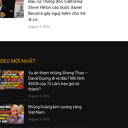
Bầu cử Thống đốc California:
Steve Hilton cáo buộc Xavier
Becerra gây nguy hiểm cho trẻ
di cư
August 6, 2026
IDEO MỚI NHẤT
Vụ án tham nhũng Sheng Thao –
David Duong đi về đâu? Mô hình
XHCN của Tô Lâm bao giờ sẽ
thành?
August 5, 2026
Khủng hoảng kim cương vàng
Việt Nam
August 5, 2026