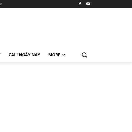
se
Ữ
CALI NGÀY NAY
MORE