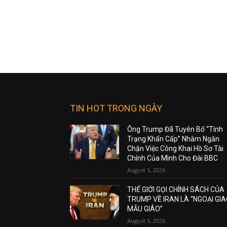
TIN HOT TRONG NGÀY
Ông Trump Đã Tuyên Bố “Tình
Trạng Khẩn Cấp” Nhằm Ngăn
Chặn Việc Công Khai Hồ Sơ Tài
Chính Của Mình Cho Đài BBC
August 5, 2026
THẾ GIỚI GỌI CHÍNH SÁCH CỦA
TRUMP VỀ IRAN LÀ “NGOẠI GI
MẪU GIÁO”
August 5, 2026