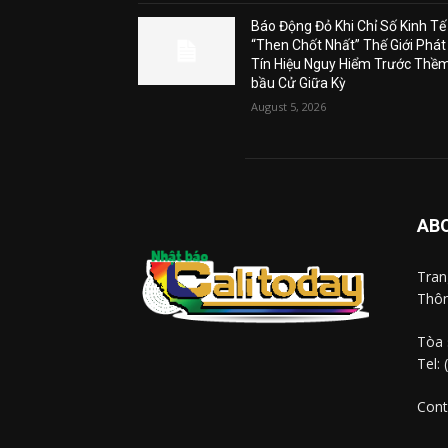
Báo Động Đỏ Khi Chỉ Số Kinh Tế
“Then Chốt Nhất” Thế Giới Phát
Tín Hiệu Nguy Hiểm Trước Thề
bầu Cử Giữa Kỳ
August 5, 2026
AB
Tra
Thôn
Tòa 
Tel:
Cont