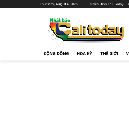
Thursday, August 6, 2026
Truyền Hình Cali Today
CỘNG ĐỒNG
HOA KỲ
THẾ GIỚI
V