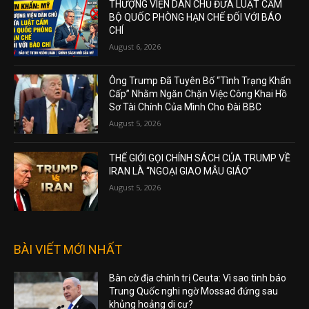
THƯỢNG VIỆN DÂN CHỦ ĐƯA LUẬT CẤM
BỘ QUỐC PHÒNG HẠN CHẾ ĐỐI VỚI BÁO
CHÍ
August 6, 2026
Ông Trump Đã Tuyên Bố “Tình Trạng Khẩn
Cấp” Nhằm Ngăn Chặn Việc Công Khai Hồ
Sơ Tài Chính Của Mình Cho Đài BBC
August 5, 2026
THẾ GIỚI GỌI CHÍNH SÁCH CỦA TRUMP VỀ
IRAN LÀ “NGOẠI GIAO MẪU GIÁO”
August 5, 2026
BÀI VIẾT MỚI NHẤT
Bàn cờ địa chính trị Ceuta: Vì sao tình báo
Trung Quốc nghi ngờ Mossad đứng sau
khủng hoảng di cư?