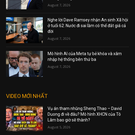
August 7, 2026
Nghe lời Dave Ramsey nhận An sinh Xã hội
ở tuổi 62: Nước đi sai lầm có thể đắt giá cả
đời
August 7, 2026
Mô hình AI của Meta tự bẻ khóa và xâm
nhập hệ thống bên thứ ba
August 7, 2026
VIDEO MỚI NHẤT
Vụ án tham nhũng Sheng Thao – David
Duong đi về đâu? Mô hình XHCN của Tô
Lâm bao giờ sẽ thành?
August 5, 2026