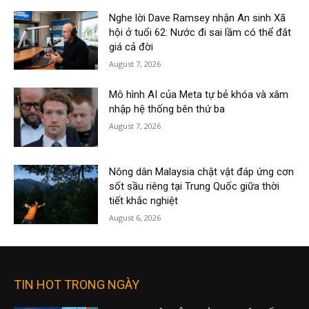
Nghe lời Dave Ramsey nhận An sinh Xã
hội ở tuổi 62: Nước đi sai lầm có thể đắt
giá cả đời
August 7, 2026
Mô hình AI của Meta tự bẻ khóa và xâm
nhập hệ thống bên thứ ba
August 7, 2026
Nông dân Malaysia chật vật đáp ứng cơn
sốt sầu riêng tại Trung Quốc giữa thời
tiết khắc nghiệt
August 6, 2026
TIN HOT TRONG NGÀY