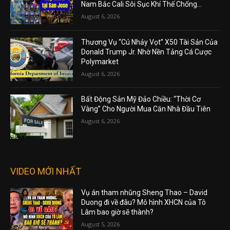
Nam Bắc Cali Sôi Sục Khí Thế Chống...
August 6, 2026
Thương Vụ “Cú Nhảy Vọt” X50 Tài Sản Của
Donald Trump Jr. Nhờ Nền Tảng Cá Cược
Polymarket
August 6, 2026
Bất Động Sản Mỹ Đảo Chiều: “Thời Cơ
Vàng” Cho Người Mua Căn Nhà Đầu Tiên
August 6, 2026
VIDEO MỚI NHẤT
Vụ án tham nhũng Sheng Thao – David
Duong đi về đâu? Mô hình XHCN của Tô
Lâm bao giờ sẽ thành?
August 5, 2026