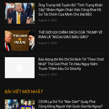
Ông Trump Đã Tuyên Bố “Tình Trạng Khẩn
Cấp” Nhằm Ngăn Chặn Việc Công Khai Hồ
Sơ Tài Chính Của Mình Cho Đài BBC
August 5, 2026
THẾ GIỚI GỌI CHÍNH SÁCH CỦA TRUMP VỀ
IRAN LÀ “NGOẠI GIAO MẪU GIÁO”
August 5, 2026
Báo Động Đỏ Khi Chỉ Số Kinh Tế “Then Chốt
Nhất” Thế Giới Phát Tín Hiệu Nguy Hiểm
Trước Thềm bầu Cử Giữa Kỳ
August 5, 2026
BÀI VIẾT MỚI NHẤT
CSVN Lại Dở Trò “Nắn Gân!” Quấy Phá
Cộng Đồng Người Việt Quốc Gia Hải Ngoại?