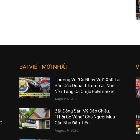
BÀI VIẾT MỚI NHẤT
V
Thương Vụ “Cú Nhảy Vọt” X50 Tài
Sản Của Donald Trump Jr. Nhờ
Nền Tảng Cá Cược Polymarket
August 6, 2026
Bất Động Sản Mỹ Đảo Chiều:
“Thời Cơ Vàng” Cho Người Mua
AO
Căn Nhà Đầu Tiên
August 6, 2026