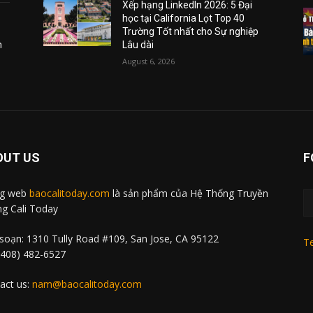
Xếp hạng LinkedIn 2026: 5 Đại
học tại California Lọt Top 40
Trường Tốt nhất cho Sự nghiệp
m
Lâu dài
August 6, 2026
OUT US
F
ng web
baocalitoday.com
là sản phẩm của Hệ Thống Truyền
g Cali Today
soạn: 1310 Tully Road #109, San Jose, CA 95122
Te
 (408) 482-6527
act us:
nam@baocalitoday.com