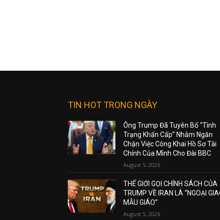
TIN HOT TRONG NGÀY
Ông Trump Đã Tuyên Bố “Tình
Trạng Khẩn Cấp” Nhằm Ngăn
Chặn Việc Công Khai Hồ Sơ Tài
Chính Của Mình Cho Đài BBC
August 5, 2026
THẾ GIỚI GỌI CHÍNH SÁCH CỦA
TRUMP VỀ IRAN LÀ “NGOẠI GI
MẪU GIÁO”
August 5, 2026