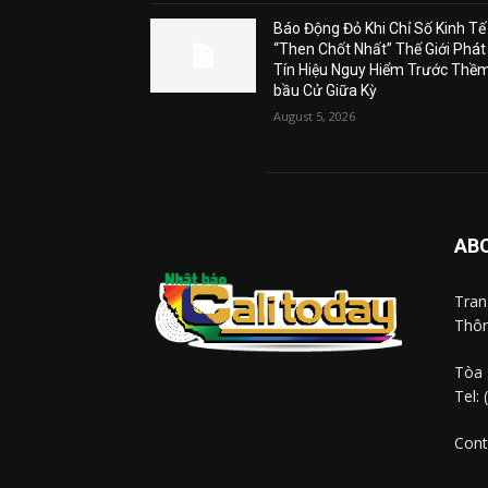
Báo Động Đỏ Khi Chỉ Số Kinh Tế
“Then Chốt Nhất” Thế Giới Phát
Tín Hiệu Nguy Hiểm Trước Thề
bầu Cử Giữa Kỳ
August 5, 2026
AB
Tra
Thôn
Tòa 
Tel:
Cont