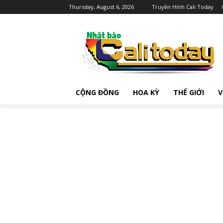
Thursday, August 6, 2026
Truyền Hình Cali Today
CỘNG ĐỒNG
HOA KỲ
THẾ GIỚI
V