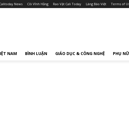
Calitoday News
Cõi Vĩnh Hằng
Rao Vặt Cali Today
Làng Báo Việt
Terms of U
IỆT NAM
BÌNH LUẬN
GIÁO DỤC & CÔNG NGHỆ
PHỤ N