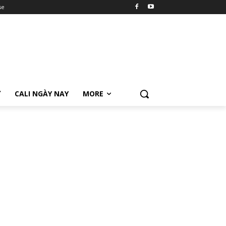
se
Ữ
CALI NGÀY NAY
MORE