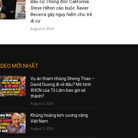
Bầu cử Thống đốc California:
Steve Hilton cáo buộc Xavier
Becerra gây nguy hiểm cho trẻ
di cư
August 6, 2026
IDEO MỚI NHẤT
Vụ án tham nhũng Sheng Thao –
David Duong đi về đâu? Mô hình
XHCN của Tô Lâm bao giờ sẽ
thành?
August 5, 2026
Khủng hoảng kim cương vàng
Việt Nam
August 5, 2026