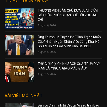
TIN HOT TRONG NGÀY
THƯỢNG VIỆN DÂN CHỦ ĐƯA LUẬT CẤM
BỘ QUỐC PHÒNG HẠN CHẾ ĐỐI VỚI BÁO
CHÍ
August 6, 2026
Ông Trump Đã Tuyên Bố “Tình Trạng Khẩn
Cấp” Nhằm Ngăn Chặn Việc Công Khai Hồ
Sơ Tài Chính Của Mình Cho Đài BBC
August 5, 2026
THẾ GIỚI GỌI CHÍNH SÁCH CỦA TRUMP VỀ
IRAN LÀ “NGOẠI GIAO MẪU GIÁO”
August 5, 2026
BÀI VIẾT MỚI NHẤT
Bàn cờ địa chính trị Ceuta: Vì sao tình báo