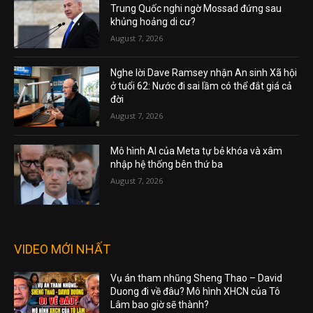
Trung Quốc nghi ngờ Mossad đứng sau
khủng hoảng di cư?
August 7, 2026
Nghe lời Dave Ramsey nhận An sinh Xã hội
ở tuổi 62: Nước đi sai lầm có thể đắt giá cả
đời
August 7, 2026
Mô hình AI của Meta tự bẻ khóa và xâm
nhập hệ thống bên thứ ba
August 7, 2026
VIDEO MỚI NHẤT
Vụ án tham nhũng Sheng Thao – David
Duong đi về đâu? Mô hình XHCN của Tô
Lâm bao giờ sẽ thành?