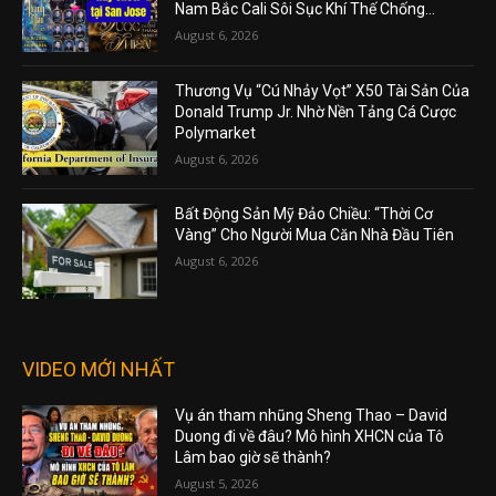
Nam Bắc Cali Sôi Sục Khí Thế Chống...
August 6, 2026
Thương Vụ “Cú Nhảy Vọt” X50 Tài Sản Của
Donald Trump Jr. Nhờ Nền Tảng Cá Cược
Polymarket
August 6, 2026
Bất Động Sản Mỹ Đảo Chiều: “Thời Cơ
Vàng” Cho Người Mua Căn Nhà Đầu Tiên
August 6, 2026
VIDEO MỚI NHẤT
Vụ án tham nhũng Sheng Thao – David
Duong đi về đâu? Mô hình XHCN của Tô
Lâm bao giờ sẽ thành?
August 5, 2026