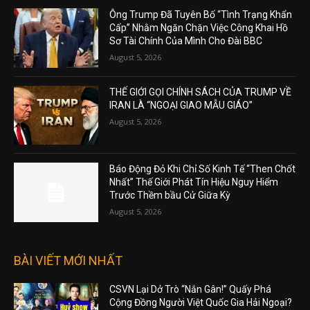
Ông Trump Đã Tuyên Bố “Tình Trạng Khẩn
Cấp” Nhằm Ngăn Chặn Việc Công Khai Hồ
Sơ Tài Chính Của Mình Cho Đài BBC
August 5, 2026
THẾ GIỚI GỌI CHÍNH SÁCH CỦA TRUMP VỀ
IRAN LÀ “NGOẠI GIAO MẪU GIÁO”
August 5, 2026
Báo Động Đỏ Khi Chỉ Số Kinh Tế “Then Chốt
Nhất” Thế Giới Phát Tín Hiệu Nguy Hiểm
Trước Thềm bầu Cử Giữa Kỳ
August 5, 2026
BÀI VIẾT MỚI NHẤT
CSVN Lại Dở Trò “Nắn Gân!” Quấy Phá
Cộng Đồng Người Việt Quốc Gia Hải Ngoại?