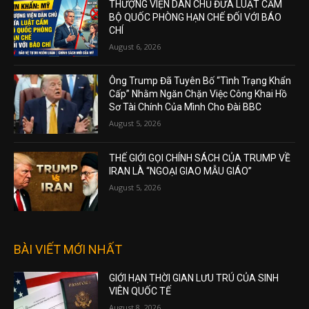
THƯỢNG VIỆN DÂN CHỦ ĐƯA LUẬT CẤM
BỘ QUỐC PHÒNG HẠN CHẾ ĐỐI VỚI BÁO
CHÍ
August 6, 2026
Ông Trump Đã Tuyên Bố “Tình Trạng Khẩn
Cấp” Nhằm Ngăn Chặn Việc Công Khai Hồ
Sơ Tài Chính Của Mình Cho Đài BBC
August 5, 2026
THẾ GIỚI GỌI CHÍNH SÁCH CỦA TRUMP VỀ
IRAN LÀ “NGOẠI GIAO MẪU GIÁO”
August 5, 2026
BÀI VIẾT MỚI NHẤT
GIỚI HẠN THỜI GIAN LƯU TRÚ CỦA SINH
VIÊN QUỐC TẾ
August 8, 2026