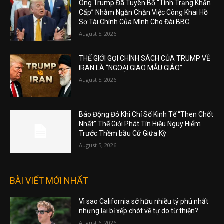
Ông Trump Đã Tuyên Bố “Tình Trạng Khẩn
Cấp” Nhằm Ngăn Chặn Việc Công Khai Hồ
Sơ Tài Chính Của Mình Cho Đài BBC
August 5, 2026
THẾ GIỚI GỌI CHÍNH SÁCH CỦA TRUMP VỀ
IRAN LÀ “NGOẠI GIAO MẪU GIÁO”
August 5, 2026
Báo Động Đỏ Khi Chỉ Số Kinh Tế “Then Chốt
Nhất” Thế Giới Phát Tín Hiệu Nguy Hiểm
Trước Thềm bầu Cử Giữa Kỳ
August 5, 2026
BÀI VIẾT MỚI NHẤT
Vì sao California sở hữu nhiều tỷ phú nhất
nhưng lại bị xếp chót về tự do từ thiện?
August 6, 2026