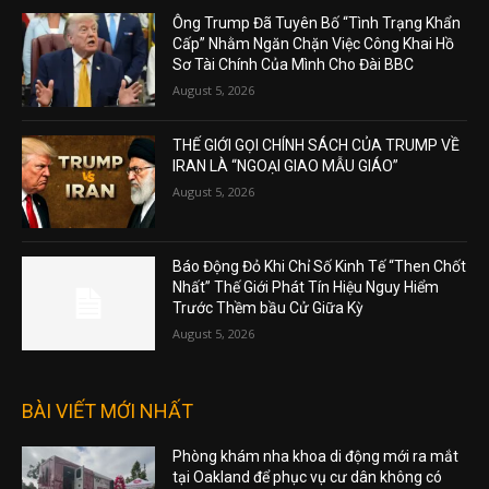
Ông Trump Đã Tuyên Bố “Tình Trạng Khẩn
Cấp” Nhằm Ngăn Chặn Việc Công Khai Hồ
Sơ Tài Chính Của Mình Cho Đài BBC
August 5, 2026
THẾ GIỚI GỌI CHÍNH SÁCH CỦA TRUMP VỀ
IRAN LÀ “NGOẠI GIAO MẪU GIÁO”
August 5, 2026
Báo Động Đỏ Khi Chỉ Số Kinh Tế “Then Chốt
Nhất” Thế Giới Phát Tín Hiệu Nguy Hiểm
Trước Thềm bầu Cử Giữa Kỳ
August 5, 2026
BÀI VIẾT MỚI NHẤT
Phòng khám nha khoa di động mới ra mắt
tại Oakland để phục vụ cư dân không có