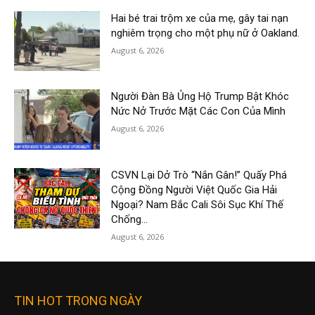
Hai bé trai trộm xe của mẹ, gây tai nạn
nghiêm trọng cho một phụ nữ ở Oakland.
August 6, 2026
Người Đàn Bà Ủng Hộ Trump Bật Khóc
Nức Nở Trước Mặt Các Con Của Mình
August 6, 2026
CSVN Lại Dở Trò “Nắn Gân!” Quấy Phá
Cộng Đồng Người Việt Quốc Gia Hải
Ngoại? Nam Bắc Cali Sôi Sục Khí Thế
Chống...
August 6, 2026
TIN HOT TRONG NGÀY