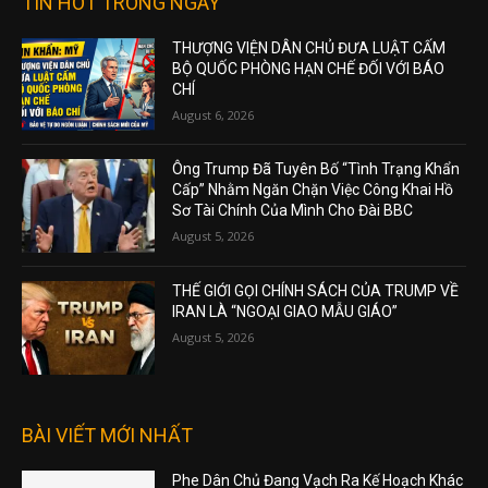
TIN HOT TRONG NGÀY
THƯỢNG VIỆN DÂN CHỦ ĐƯA LUẬT CẤM
BỘ QUỐC PHÒNG HẠN CHẾ ĐỐI VỚI BÁO
CHÍ
August 6, 2026
Ông Trump Đã Tuyên Bố “Tình Trạng Khẩn
Cấp” Nhằm Ngăn Chặn Việc Công Khai Hồ
Sơ Tài Chính Của Mình Cho Đài BBC
August 5, 2026
THẾ GIỚI GỌI CHÍNH SÁCH CỦA TRUMP VỀ
IRAN LÀ “NGOẠI GIAO MẪU GIÁO”
August 5, 2026
BÀI VIẾT MỚI NHẤT
Phe Dân Chủ Đang Vạch Ra Kế Hoạch Khác