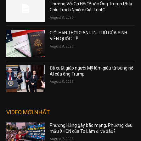
Thường Với Cơ Hội “Buộc Ông Trump Phải
Chịu Trách Nhiệm Giải Trình”.
August 8, 2026
GIỚI HẠN THỜI GIAN LƯU TRÚ CỦA SINH
VIÊN QUỐC TẾ
August 8, 2026
Đề xuất giúp người Mỹ làm giàu từ bùng nổ
AI của ông Trump
August 8, 2026
VIDEO MỚI NHẤT
Phương Hằng gây bão mạng, Phường kiểu
mẫu XHCN của Tô Lâm đi về đâu?
August 7, 2026