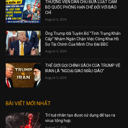
THƯỢNG VIỆN DÂN CHỦ ĐƯA LUẬT CẤM
BỘ QUỐC PHÒNG HẠN CHẾ ĐỐI VỚI BÁO
CHÍ
August 6, 2026
Ông Trump Đã Tuyên Bố “Tình Trạng Khẩn
Cấp” Nhằm Ngăn Chặn Việc Công Khai Hồ
Sơ Tài Chính Của Mình Cho Đài BBC
August 5, 2026
THẾ GIỚI GỌI CHÍNH SÁCH CỦA TRUMP VỀ
IRAN LÀ “NGOẠI GIAO MẪU GIÁO”
August 5, 2026
BÀI VIẾT MỚI NHẤT
Trí tuệ nhân tạo được sử dụng để tạo ra
virus tổng hợp.
August 7, 2026