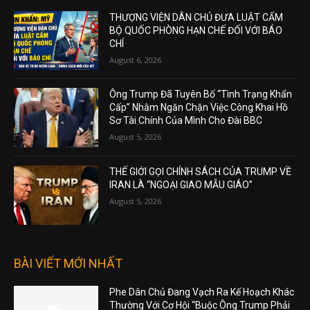
THƯỢNG VIỆN DÂN CHỦ ĐƯA LUẬT CẤM
BỘ QUỐC PHÒNG HẠN CHẾ ĐỐI VỚI BÁO
CHÍ
August 6, 2026
Ông Trump Đã Tuyên Bố “Tình Trạng Khẩn
Cấp” Nhằm Ngăn Chặn Việc Công Khai Hồ
Sơ Tài Chính Của Mình Cho Đài BBC
August 5, 2026
THẾ GIỚI GỌI CHÍNH SÁCH CỦA TRUMP VỀ
IRAN LÀ “NGOẠI GIAO MẪU GIÁO”
August 5, 2026
BÀI VIẾT MỚI NHẤT
Phe Dân Chủ Đang Vạch Ra Kế Hoạch Khác
Thường Với Cơ Hội “Buộc Ông Trump Phải