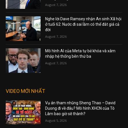
August 7, 2026
Nghe lời Dave Ramsey nhận An sinh Xã hội
ở tuổi 62: Nước đi sai lầm có thể đắt giá cả
đời
August 7, 2026
Mô hình AI của Meta tự bẻ khóa và xâm
nhập hệ thống bên thứ ba
August 7, 2026
VIDEO MỚI NHẤT
Vụ án tham nhũng Sheng Thao – David
Duong đi về đâu? Mô hình XHCN của Tô
Lâm bao giờ sẽ thành?
August 5, 2026