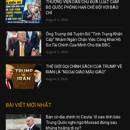
THƯỢNG VIỆN DÂN CHỦ ĐƯA LUẬT CẤM
BỘ QUỐC PHÒNG HẠN CHẾ ĐỐI VỚI BÁO
CHÍ
August 6, 2026
Ông Trump Đã Tuyên Bố “Tình Trạng Khẩn
Cấp” Nhằm Ngăn Chặn Việc Công Khai Hồ
Sơ Tài Chính Của Mình Cho Đài BBC
August 5, 2026
THẾ GIỚI GỌI CHÍNH SÁCH CỦA TRUMP VỀ
IRAN LÀ “NGOẠI GIAO MẪU GIÁO”
August 5, 2026
BÀI VIẾT MỚI NHẤT
Bàn cờ địa chính trị Ceuta: Vì sao tình báo
Trung Quốc nghi ngờ Mossad đứng sau
khủng hoảng di cư?