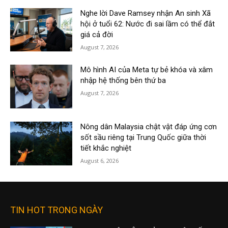
Nghe lời Dave Ramsey nhận An sinh Xã
hội ở tuổi 62: Nước đi sai lầm có thể đắt
giá cả đời
August 7, 2026
Mô hình AI của Meta tự bẻ khóa và xâm
nhập hệ thống bên thứ ba
August 7, 2026
Nông dân Malaysia chật vật đáp ứng cơn
sốt sầu riêng tại Trung Quốc giữa thời
tiết khắc nghiệt
August 6, 2026
TIN HOT TRONG NGÀY