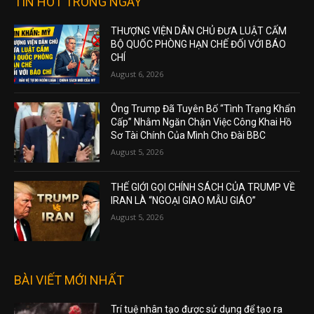
TIN HOT TRONG NGÀY
THƯỢNG VIỆN DÂN CHỦ ĐƯA LUẬT CẤM
BỘ QUỐC PHÒNG HẠN CHẾ ĐỐI VỚI BÁO
CHÍ
August 6, 2026
Ông Trump Đã Tuyên Bố “Tình Trạng Khẩn
Cấp” Nhằm Ngăn Chặn Việc Công Khai Hồ
Sơ Tài Chính Của Mình Cho Đài BBC
August 5, 2026
THẾ GIỚI GỌI CHÍNH SÁCH CỦA TRUMP VỀ
IRAN LÀ “NGOẠI GIAO MẪU GIÁO”
August 5, 2026
BÀI VIẾT MỚI NHẤT
Trí tuệ nhân tạo được sử dụng để tạo ra