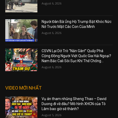
August 6, 2026
Người Đàn Bà Ủng Hộ Trump Bật Khóc Nức
Nở Trước Mặt Các Con Của Mình
August 6, 2026
CSVN Lại Dở Trò “Nắn Gân!” Quấy Phá
Cộng Đồng Người Việt Quốc Gia Hải Ngoại?
Nam Bắc Cali Sôi Sục Khí Thế Chống...
August 6, 2026
VIDEO MỚI NHẤT
Vụ án tham nhũng Sheng Thao – David
Duong đi về đâu? Mô hình XHCN của Tô
Lâm bao giờ sẽ thành?
August 5, 2026