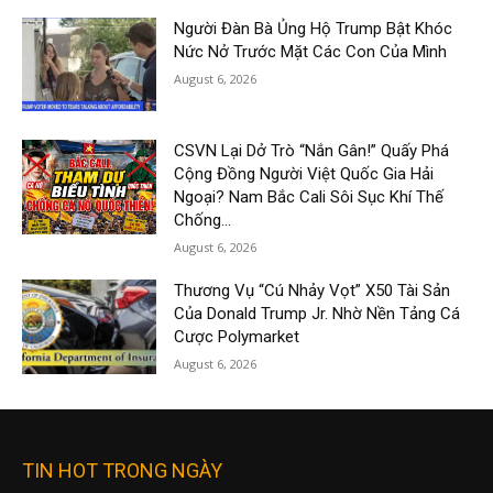
Người Đàn Bà Ủng Hộ Trump Bật Khóc
Nức Nở Trước Mặt Các Con Của Mình
August 6, 2026
CSVN Lại Dở Trò “Nắn Gân!” Quấy Phá
Cộng Đồng Người Việt Quốc Gia Hải
Ngoại? Nam Bắc Cali Sôi Sục Khí Thế
Chống...
August 6, 2026
Thương Vụ “Cú Nhảy Vọt” X50 Tài Sản
Của Donald Trump Jr. Nhờ Nền Tảng Cá
Cược Polymarket
August 6, 2026
TIN HOT TRONG NGÀY