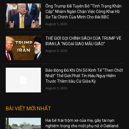
Ông Trump Đã Tuyên Bố “Tình Trạng Khẩn
Cấp” Nhằm Ngăn Chặn Việc Công Khai Hồ
Sơ Tài Chính Của Mình Cho Đài BBC
August 5, 2026
THẾ GIỚI GỌI CHÍNH SÁCH CỦA TRUMP VỀ
IRAN LÀ “NGOẠI GIAO MẪU GIÁO”
August 5, 2026
Báo Động Đỏ Khi Chỉ Số Kinh Tế “Then Chốt
Nhất” Thế Giới Phát Tín Hiệu Nguy Hiểm
Trước Thềm bầu Cử Giữa Kỳ
August 5, 2026
BÀI VIẾT MỚI NHẤT
Hai bé trai trộm xe của mẹ, gây tai nạn
nghiêm trọng cho một phụ nữ ở Oakland.