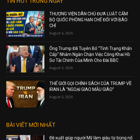
TIN HOT TRONG NGÀY
THƯỢNG VIỆN DÂN CHỦ ĐƯA LUẬT CẤM
BỘ QUỐC PHÒNG HẠN CHẾ ĐỐI VỚI BÁO
CHÍ
August 6, 2026
Ông Trump Đã Tuyên Bố “Tình Trạng Khẩn
Cấp” Nhằm Ngăn Chặn Việc Công Khai Hồ
Sơ Tài Chính Của Mình Cho Đài BBC
August 5, 2026
THẾ GIỚI GỌI CHÍNH SÁCH CỦA TRUMP VỀ
IRAN LÀ “NGOẠI GIAO MẪU GIÁO”
August 5, 2026
BÀI VIẾT MỚI NHẤT
Đề xuất giúp người Mỹ làm giàu từ bùng nổ