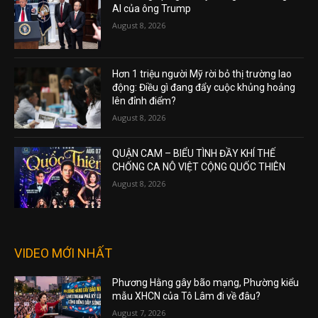
AI của ông Trump
August 8, 2026
Hơn 1 triệu người Mỹ rời bỏ thị trường lao
động: Điều gì đang đẩy cuộc khủng hoảng
lên đỉnh điểm?
August 8, 2026
QUẬN CAM – BIỂU TÌNH ĐẦY KHÍ THẾ
CHỐNG CA NÔ VIỆT CỘNG QUỐC THIÊN
August 8, 2026
VIDEO MỚI NHẤT
Phương Hằng gây bão mạng, Phường kiểu
mẫu XHCN của Tô Lâm đi về đâu?
August 7, 2026