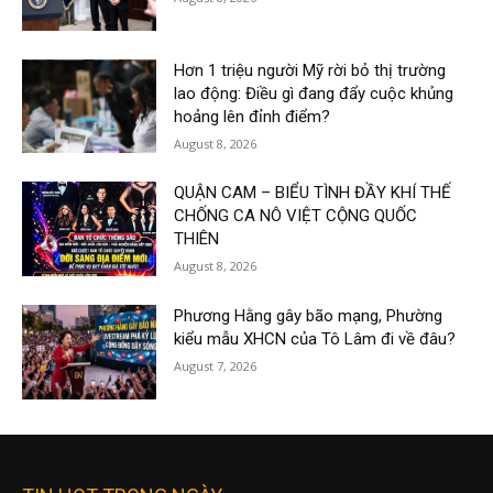
Hơn 1 triệu người Mỹ rời bỏ thị trường
lao động: Điều gì đang đẩy cuộc khủng
hoảng lên đỉnh điểm?
August 8, 2026
QUẬN CAM – BIỂU TÌNH ĐẦY KHÍ THẾ
CHỐNG CA NÔ VIỆT CỘNG QUỐC
THIÊN
August 8, 2026
Phương Hằng gây bão mạng, Phường
kiểu mẫu XHCN của Tô Lâm đi về đâu?
August 7, 2026