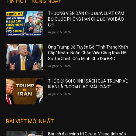
TIN HOT TRONG NGÀY
THƯỢNG VIỆN DÂN CHỦ ĐƯA LUẬT CẤM
BỘ QUỐC PHÒNG HẠN CHẾ ĐỐI VỚI BÁO
CHÍ
August 6, 2026
Ông Trump Đã Tuyên Bố “Tình Trạng Khẩn
Cấp” Nhằm Ngăn Chặn Việc Công Khai Hồ
Sơ Tài Chính Của Mình Cho Đài BBC
August 5, 2026
THẾ GIỚI GỌI CHÍNH SÁCH CỦA TRUMP VỀ
IRAN LÀ “NGOẠI GIAO MẪU GIÁO”
August 5, 2026
BÀI VIẾT MỚI NHẤT
Bàn cờ địa chính trị Ceuta: Vì sao tình báo