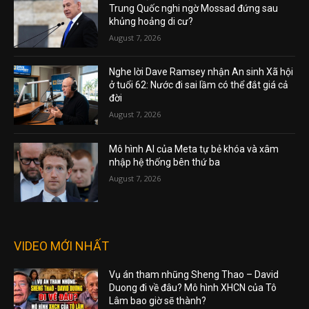
Trung Quốc nghi ngờ Mossad đứng sau
khủng hoảng di cư?
August 7, 2026
Nghe lời Dave Ramsey nhận An sinh Xã hội
ở tuổi 62: Nước đi sai lầm có thể đắt giá cả
đời
August 7, 2026
Mô hình AI của Meta tự bẻ khóa và xâm
nhập hệ thống bên thứ ba
August 7, 2026
VIDEO MỚI NHẤT
Vụ án tham nhũng Sheng Thao – David
Duong đi về đâu? Mô hình XHCN của Tô
Lâm bao giờ sẽ thành?