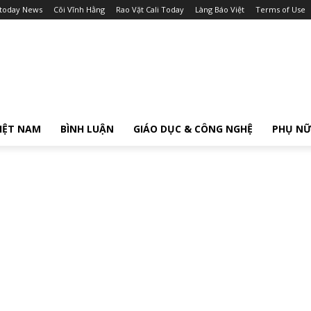
itoday News
Cõi Vĩnh Hằng
Rao Vặt Cali Today
Làng Báo Việt
Terms of Use
IỆT NAM
BÌNH LUẬN
GIÁO DỤC & CÔNG NGHỆ
PHỤ N