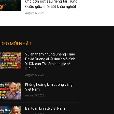
ứng cơn sốt sầu riêng tại Trung
Quốc giữa thời tiết khắc nghiệt
August 6, 2026
IDEO MỚI NHẤT
Vụ án tham nhũng Sheng Thao –
David Duong đi về đâu? Mô hình
XHCN của Tô Lâm bao giờ sẽ
thành?
August 5, 2026
Khủng hoảng kim cương vàng
Việt Nam
August 5, 2026
Bài toán kinh tế Việt Nam