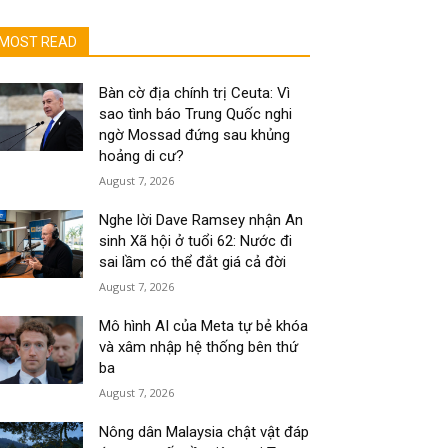
MOST READ
Bàn cờ địa chính trị Ceuta: Vì
sao tình báo Trung Quốc nghi
ngờ Mossad đứng sau khủng
hoảng di cư?
August 7, 2026
Nghe lời Dave Ramsey nhận An
sinh Xã hội ở tuổi 62: Nước đi
sai lầm có thể đắt giá cả đời
August 7, 2026
Mô hình AI của Meta tự bẻ khóa
và xâm nhập hệ thống bên thứ
ba
August 7, 2026
Nông dân Malaysia chật vật đáp