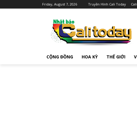
Friday, August 7, 2026
Truyền Hình Cali Today
Cal
CỘNG ĐỒNG
HOA KỲ
THẾ GIỚI
V