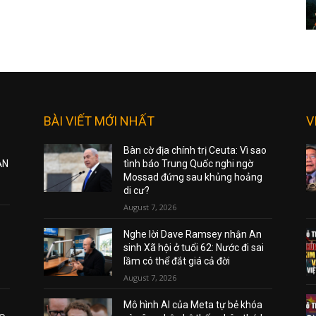
BÀI VIẾT MỚI NHẤT
V
Bàn cờ địa chính trị Ceuta: Vì sao
ẠN
tình báo Trung Quốc nghi ngờ
Mossad đứng sau khủng hoảng
di cư?
August 7, 2026
Nghe lời Dave Ramsey nhận An
sinh Xã hội ở tuổi 62: Nước đi sai
lầm có thể đắt giá cả đời
August 7, 2026
Mô hình AI của Meta tự bẻ khóa