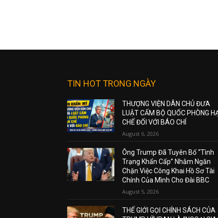
TIN HOT TRONG NGÀY
THƯỢNG VIỆN DÂN CHỦ ĐƯA
LUẬT CẤM BỘ QUỐC PHÒNG H
CHẾ ĐỐI VỚI BÁO CHÍ
August 6, 2026
Ông Trump Đã Tuyên Bố “Tình
Trạng Khẩn Cấp” Nhằm Ngăn
Chặn Việc Công Khai Hồ Sơ Tài
Chính Của Mình Cho Đài BBC
August 5, 2026
THẾ GIỚI GỌI CHÍNH SÁCH CỦA