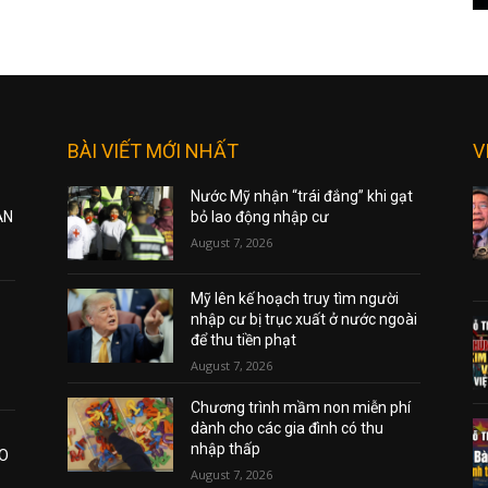
BÀI VIẾT MỚI NHẤT
V
Nước Mỹ nhận “trái đắng” khi gạt
ẠN
bỏ lao động nhập cư
August 7, 2026
Mỹ lên kế hoạch truy tìm người
nhập cư bị trục xuất ở nước ngoài
để thu tiền phạt
August 7, 2026
Chương trình mầm non miễn phí
dành cho các gia đình có thu
nhập thấp
AO
August 7, 2026