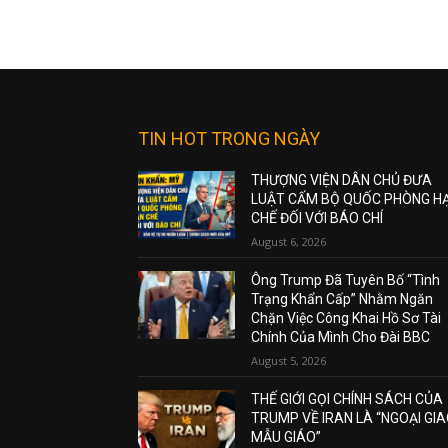
TIN HOT TRONG NGÀY
THƯỢNG VIỆN DÂN CHỦ ĐƯA
LUẬT CẤM BỘ QUỐC PHÒNG H
CHẾ ĐỐI VỚI BÁO CHÍ
August 6, 2026
Ông Trump Đã Tuyên Bố “Tình
Trạng Khẩn Cấp” Nhằm Ngăn
Chặn Việc Công Khai Hồ Sơ Tài
Chính Của Mình Cho Đài BBC
August 5, 2026
THẾ GIỚI GỌI CHÍNH SÁCH CỦA
TRUMP VỀ IRAN LÀ “NGOẠI GI
MẪU GIÁO”