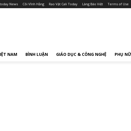
itoday News
Cõi Vĩnh Hằng
Rao Vặt Cali Today
Làng Báo Việt
Terms of Use
IỆT NAM
BÌNH LUẬN
GIÁO DỤC & CÔNG NGHỆ
PHỤ N