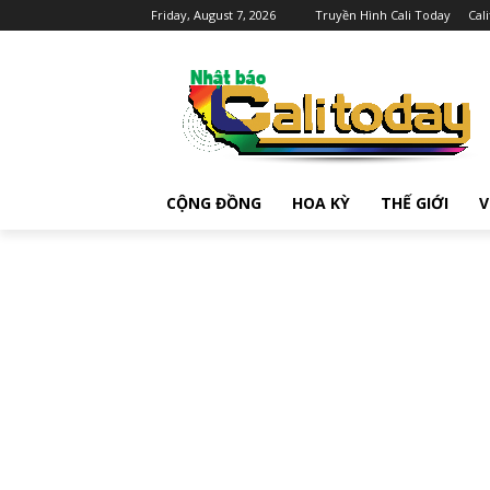
Friday, August 7, 2026
Truyền Hình Cali Today
Cal
CỘNG ĐỒNG
HOA KỲ
THẾ GIỚI
V