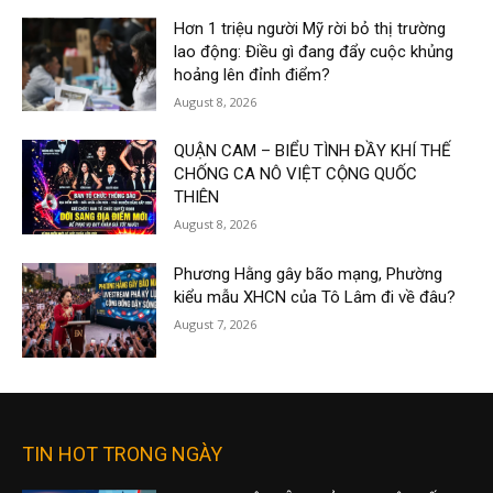
Hơn 1 triệu người Mỹ rời bỏ thị trường
lao động: Điều gì đang đẩy cuộc khủng
hoảng lên đỉnh điểm?
August 8, 2026
QUẬN CAM – BIỂU TÌNH ĐẦY KHÍ THẾ
CHỐNG CA NÔ VIỆT CỘNG QUỐC
THIÊN
August 8, 2026
Phương Hằng gây bão mạng, Phường
kiểu mẫu XHCN của Tô Lâm đi về đâu?
August 7, 2026
TIN HOT TRONG NGÀY