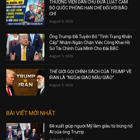
THƯỢNG VIỆN DÂN CHỦ ĐƯA LUẬT CẤM
BỘ QUỐC PHÒNG HẠN CHẾ ĐỐI VỚI BÁO
CHÍ
August 6, 2026
Ông Trump Đã Tuyên Bố “Tình Trạng Khẩn
Cấp” Nhằm Ngăn Chặn Việc Công Khai Hồ
Sơ Tài Chính Của Mình Cho Đài BBC
August 5, 2026
THẾ GIỚI GỌI CHÍNH SÁCH CỦA TRUMP VỀ
IRAN LÀ “NGOẠI GIAO MẪU GIÁO”
August 5, 2026
BÀI VIẾT MỚI NHẤT
Đề xuất giúp người Mỹ làm giàu từ bùng nổ
AI của ông Trump
August 8, 2026