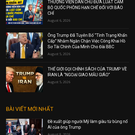
THƯỢNG VIỆN DÂN CHỦ ĐƯA LUẬT CẤM
BỘ QUỐC PHÒNG HẠN CHẾ ĐỐI VỚI BÁO
CHÍ
August 6, 2026
Ông Trump Đã Tuyên Bố “Tình Trạng Khẩn
Cấp” Nhằm Ngăn Chặn Việc Công Khai Hồ
Sơ Tài Chính Của Mình Cho Đài BBC
August 5, 2026
THẾ GIỚI GỌI CHÍNH SÁCH CỦA TRUMP VỀ
IRAN LÀ “NGOẠI GIAO MẪU GIÁO”
August 5, 2026
BÀI VIẾT MỚI NHẤT
Đề xuất giúp người Mỹ làm giàu từ bùng nổ
AI của ông Trump
August 8, 2026