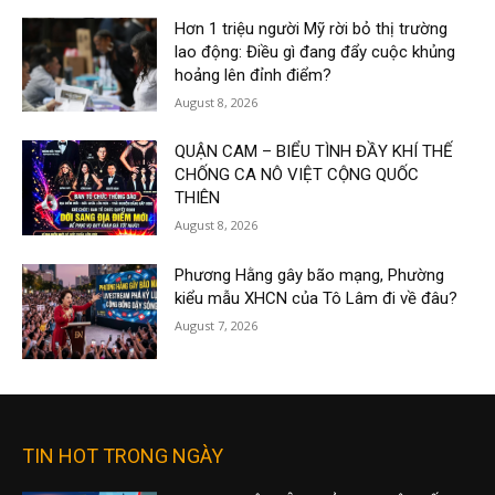
Hơn 1 triệu người Mỹ rời bỏ thị trường
lao động: Điều gì đang đẩy cuộc khủng
hoảng lên đỉnh điểm?
August 8, 2026
QUẬN CAM – BIỂU TÌNH ĐẦY KHÍ THẾ
CHỐNG CA NÔ VIỆT CỘNG QUỐC
THIÊN
August 8, 2026
Phương Hằng gây bão mạng, Phường
kiểu mẫu XHCN của Tô Lâm đi về đâu?
August 7, 2026
TIN HOT TRONG NGÀY