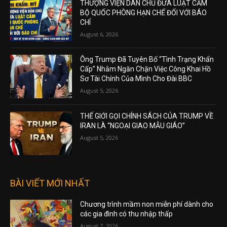
THƯỢNG VIỆN DÂN CHỦ ĐƯA LUẬT CẤM
BỘ QUỐC PHÒNG HẠN CHẾ ĐỐI VỚI BÁO
CHÍ
August 6, 2026
Ông Trump Đã Tuyên Bố “Tình Trạng Khẩn
Cấp” Nhằm Ngăn Chặn Việc Công Khai Hồ
Sơ Tài Chính Của Mình Cho Đài BBC
August 5, 2026
THẾ GIỚI GỌI CHÍNH SÁCH CỦA TRUMP VỀ
IRAN LÀ “NGOẠI GIAO MẪU GIÁO”
August 5, 2026
BÀI VIẾT MỚI NHẤT
Chương trình mầm non miễn phí dành cho
các gia đình có thu nhập thấp
August 7, 2026