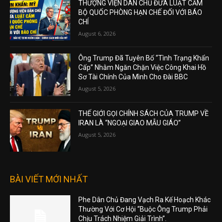
THƯỢNG VIỆN DÂN CHỦ ĐƯA LUẬT CẤM
BỘ QUỐC PHÒNG HẠN CHẾ ĐỐI VỚI BÁO
CHÍ
August 6, 2026
Ông Trump Đã Tuyên Bố “Tình Trạng Khẩn
Cấp” Nhằm Ngăn Chặn Việc Công Khai Hồ
Sơ Tài Chính Của Mình Cho Đài BBC
August 5, 2026
THẾ GIỚI GỌI CHÍNH SÁCH CỦA TRUMP VỀ
IRAN LÀ “NGOẠI GIAO MẪU GIÁO”
August 5, 2026
BÀI VIẾT MỚI NHẤT
Phe Dân Chủ Đang Vạch Ra Kế Hoạch Khác
Thường Với Cơ Hội “Buộc Ông Trump Phải
Chịu Trách Nhiệm Giải Trình”.