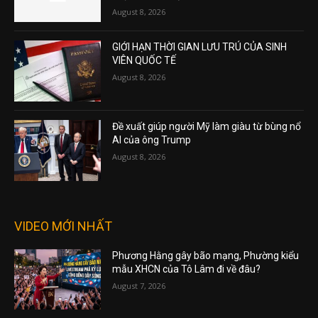
August 8, 2026
GIỚI HẠN THỜI GIAN LƯU TRÚ CỦA SINH
VIÊN QUỐC TẾ
August 8, 2026
Đề xuất giúp người Mỹ làm giàu từ bùng nổ
AI của ông Trump
August 8, 2026
VIDEO MỚI NHẤT
Phương Hằng gây bão mạng, Phường kiểu
mẫu XHCN của Tô Lâm đi về đâu?
August 7, 2026