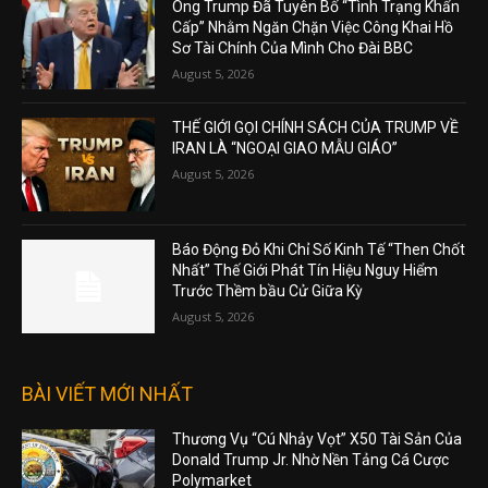
Ông Trump Đã Tuyên Bố “Tình Trạng Khẩn
Cấp” Nhằm Ngăn Chặn Việc Công Khai Hồ
Sơ Tài Chính Của Mình Cho Đài BBC
August 5, 2026
THẾ GIỚI GỌI CHÍNH SÁCH CỦA TRUMP VỀ
IRAN LÀ “NGOẠI GIAO MẪU GIÁO”
August 5, 2026
Báo Động Đỏ Khi Chỉ Số Kinh Tế “Then Chốt
Nhất” Thế Giới Phát Tín Hiệu Nguy Hiểm
Trước Thềm bầu Cử Giữa Kỳ
August 5, 2026
BÀI VIẾT MỚI NHẤT
Thương Vụ “Cú Nhảy Vọt” X50 Tài Sản Của
Donald Trump Jr. Nhờ Nền Tảng Cá Cược
Polymarket