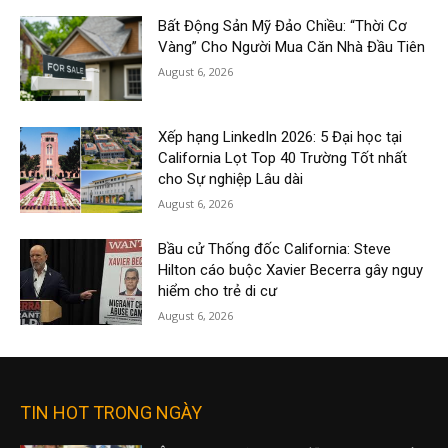
Bất Động Sản Mỹ Đảo Chiều: “Thời Cơ
Vàng” Cho Người Mua Căn Nhà Đầu Tiên
August 6, 2026
Xếp hạng LinkedIn 2026: 5 Đại học tại
California Lọt Top 40 Trường Tốt nhất
cho Sự nghiệp Lâu dài
August 6, 2026
Bầu cử Thống đốc California: Steve
Hilton cáo buộc Xavier Becerra gây nguy
hiểm cho trẻ di cư
August 6, 2026
TIN HOT TRONG NGÀY