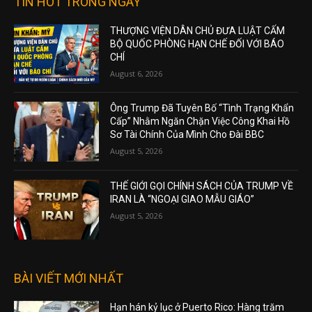
TIN HOT TRONG NGÀY
THƯỢNG VIỆN DÂN CHỦ ĐƯA LUẬT CẤM
BỘ QUỐC PHÒNG HẠN CHẾ ĐỐI VỚI BÁO
CHÍ
August 6, 2026
Ông Trump Đã Tuyên Bố “Tình Trạng Khẩn
Cấp” Nhằm Ngăn Chặn Việc Công Khai Hồ
Sơ Tài Chính Của Mình Cho Đài BBC
August 5, 2026
THẾ GIỚI GỌI CHÍNH SÁCH CỦA TRUMP VỀ
IRAN LÀ “NGOẠI GIAO MẪU GIÁO”
August 5, 2026
BÀI VIẾT MỚI NHẤT
Hạn hán kỷ lục ở Puerto Rico: Hàng trăm