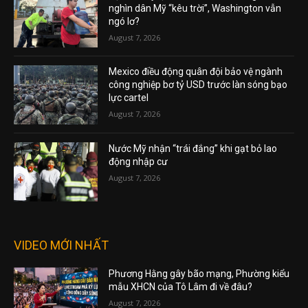
nghìn dân Mỹ “kêu trời”, Washington vẫn
ngó lơ?
August 7, 2026
Mexico điều động quân đội bảo vệ ngành
công nghiệp bơ tỷ USD trước làn sóng bạo
lực cartel
August 7, 2026
Nước Mỹ nhận “trái đắng” khi gạt bỏ lao
động nhập cư
August 7, 2026
VIDEO MỚI NHẤT
Phương Hằng gây bão mạng, Phường kiểu
mẫu XHCN của Tô Lâm đi về đâu?
August 7, 2026