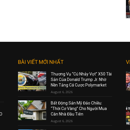
BÀI VIẾT MỚI NHẤT
V
Thương Vụ “Cú Nhảy Vọt” X50 Tài
Sản Của Donald Trump Jr. Nhờ
Nền Tảng Cá Cược Polymarket
August 6, 2026
Bất Động Sản Mỹ Đảo Chiều:
“Thời Cơ Vàng” Cho Người Mua
AO
Căn Nhà Đầu Tiên
August 6, 2026