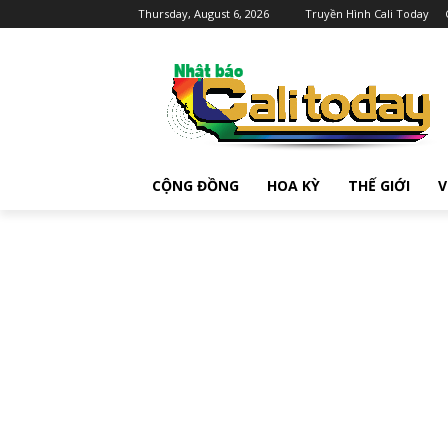
Thursday, August 6, 2026
Truyền Hình Cali Today
CỘNG ĐỒNG
HOA KỲ
THẾ GIỚI
V