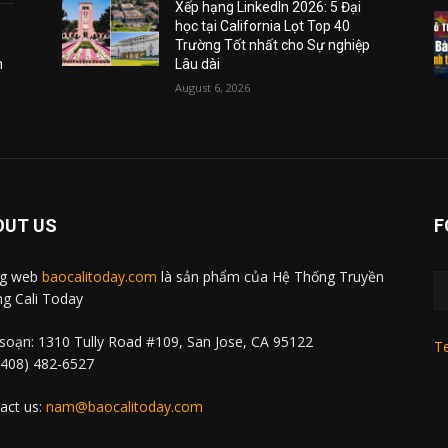
Xếp hạng LinkedIn 2026: 5 Đại
học tại California Lọt Top 40
Trường Tốt nhất cho Sự nghiệp
m
Lâu dài
August 6, 2026
OUT US
F
ng web
baocalitoday.com
là sản phẩm của Hệ Thống Truyền
g Cali Today
soạn: 1310 Tully Road #109, San Jose, CA 95122
Te
 (408) 482-6527
act us:
nam@baocalitoday.com