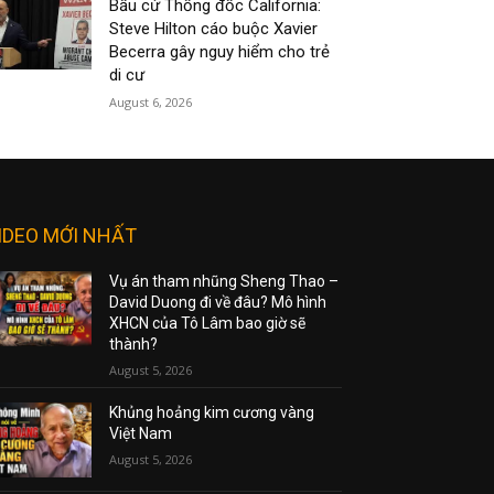
Bầu cử Thống đốc California:
Steve Hilton cáo buộc Xavier
Becerra gây nguy hiểm cho trẻ
di cư
August 6, 2026
IDEO MỚI NHẤT
Vụ án tham nhũng Sheng Thao –
David Duong đi về đâu? Mô hình
XHCN của Tô Lâm bao giờ sẽ
thành?
August 5, 2026
Khủng hoảng kim cương vàng
Việt Nam
August 5, 2026