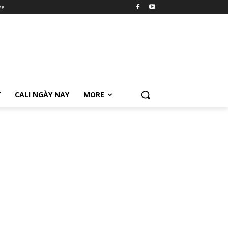
se
Ữ
CALI NGÀY NAY
MORE