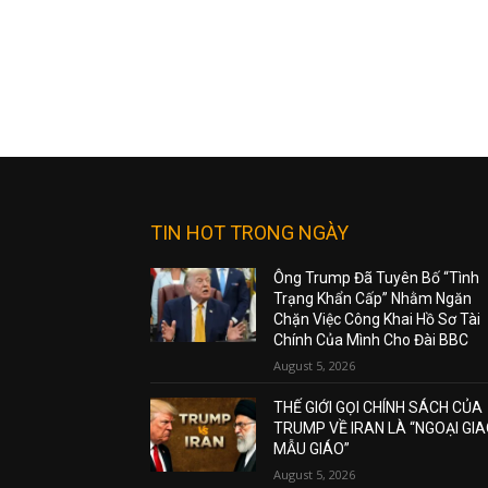
TIN HOT TRONG NGÀY
Ông Trump Đã Tuyên Bố “Tình
Trạng Khẩn Cấp” Nhằm Ngăn
Chặn Việc Công Khai Hồ Sơ Tài
Chính Của Mình Cho Đài BBC
August 5, 2026
THẾ GIỚI GỌI CHÍNH SÁCH CỦA
TRUMP VỀ IRAN LÀ “NGOẠI GI
MẪU GIÁO”
August 5, 2026