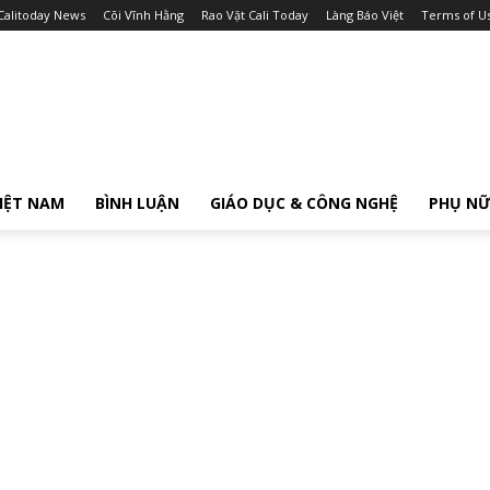
Calitoday News
Cõi Vĩnh Hằng
Rao Vặt Cali Today
Làng Báo Việt
Terms of U
IỆT NAM
BÌNH LUẬN
GIÁO DỤC & CÔNG NGHỆ
PHỤ N