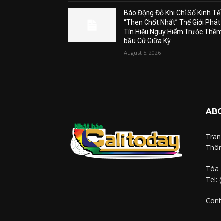
Báo Động Đỏ Khi Chỉ Số Kinh Tế
“Then Chốt Nhất” Thế Giới Phát
Tín Hiệu Nguy Hiểm Trước Thề
bầu Cử Giữa Kỳ
August 5, 2026
AB
Tra
Thôn
Tòa 
Tel:
Cont