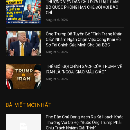
THƯỢNG VIỆN DÂN CHỦ ĐƯA LUẬT CẤM
BỘ QUỐC PHÒNG HẠN CHẾ ĐỐI VỚI BÁO
CHÍ
August 6, 2026
Ông Trump Đã Tuyên Bố “Tình Trạng Khẩn
Cấp” Nhằm Ngăn Chặn Việc Công Khai Hồ
Sơ Tài Chính Của Mình Cho Đài BBC
August 5, 2026
THẾ GIỚI GỌI CHÍNH SÁCH CỦA TRUMP VỀ
IRAN LÀ “NGOẠI GIAO MẪU GIÁO”
August 5, 2026
BÀI VIẾT MỚI NHẤT
Phe Dân Chủ Đang Vạch Ra Kế Hoạch Khác
Thường Với Cơ Hội “Buộc Ông Trump Phải
Chịu Trách Nhiệm Giải Trình”.