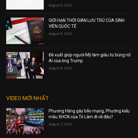
August 8, 2026
GIỚI HẠN THỜI GIAN LƯU TRÚ CỦA SINH
VIÊN QUỐC TẾ
August 8, 2026
Đề xuất giúp người Mỹ làm giàu từ bùng nổ
AI của ông Trump
August 8, 2026
VIDEO MỚI NHẤT
Phương Hằng gây bão mạng, Phường kiểu
mẫu XHCN của Tô Lâm đi về đâu?
August 7, 2026