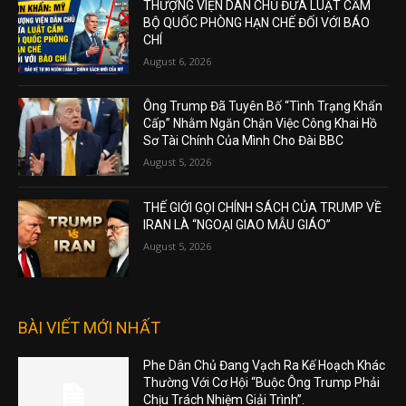
THƯỢNG VIỆN DÂN CHỦ ĐƯA LUẬT CẤM
BỘ QUỐC PHÒNG HẠN CHẾ ĐỐI VỚI BÁO
CHÍ
August 6, 2026
Ông Trump Đã Tuyên Bố “Tình Trạng Khẩn
Cấp” Nhằm Ngăn Chặn Việc Công Khai Hồ
Sơ Tài Chính Của Mình Cho Đài BBC
August 5, 2026
THẾ GIỚI GỌI CHÍNH SÁCH CỦA TRUMP VỀ
IRAN LÀ “NGOẠI GIAO MẪU GIÁO”
August 5, 2026
BÀI VIẾT MỚI NHẤT
Phe Dân Chủ Đang Vạch Ra Kế Hoạch Khác
Thường Với Cơ Hội “Buộc Ông Trump Phải
Chịu Trách Nhiệm Giải Trình”.