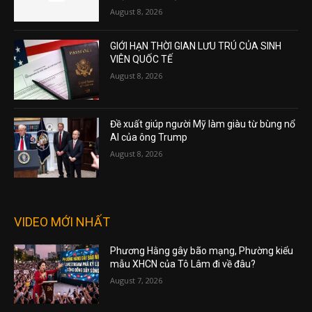
August 8, 2026
GIỚI HẠN THỜI GIAN LƯU TRÚ CỦA SINH
VIÊN QUỐC TẾ
August 8, 2026
Đề xuất giúp người Mỹ làm giàu từ bùng nổ
AI của ông Trump
August 8, 2026
VIDEO MỚI NHẤT
Phương Hằng gây bão mạng, Phường kiểu
mẫu XHCN của Tô Lâm đi về đâu?
August 7, 2026