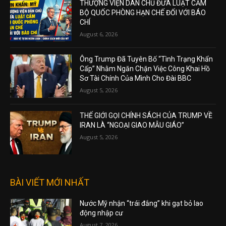
THƯỢNG VIỆN DÂN CHỦ ĐƯA LUẬT CẤM
BỘ QUỐC PHÒNG HẠN CHẾ ĐỐI VỚI BÁO
CHÍ
August 6, 2026
Ông Trump Đã Tuyên Bố “Tình Trạng Khẩn
Cấp” Nhằm Ngăn Chặn Việc Công Khai Hồ
Sơ Tài Chính Của Mình Cho Đài BBC
August 5, 2026
THẾ GIỚI GỌI CHÍNH SÁCH CỦA TRUMP VỀ
IRAN LÀ “NGOẠI GIAO MẪU GIÁO”
August 5, 2026
BÀI VIẾT MỚI NHẤT
Nước Mỹ nhận “trái đắng” khi gạt bỏ lao
động nhập cư
August 7, 2026