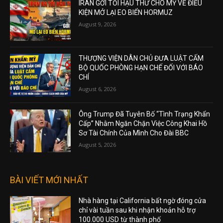
IRAN GỞI TỐI HẬU THƯ CHO MỸ VỀ ĐIỀU
KIỆN MỞ LẠI EO BIỂN HORMUZ
August 9, 2026
THƯỢNG VIỆN DÂN CHỦ ĐƯA LUẬT CẤM
BỘ QUỐC PHÒNG HẠN CHẾ ĐỐI VỚI BÁO
CHÍ
August 6, 2026
Ông Trump Đã Tuyên Bố “Tình Trạng Khẩn
Cấp” Nhằm Ngăn Chặn Việc Công Khai Hồ
Sơ Tài Chính Của Mình Cho Đài BBC
August 5, 2026
BÀI VIẾT MỚI NHẤT
Nhà hàng tại California bất ngờ đóng cửa
chỉ vài tuần sau khi nhận khoản hỗ trợ
100.000 USD từ thành phố