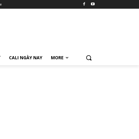
e
Ữ
CALI NGÀY NAY
MORE