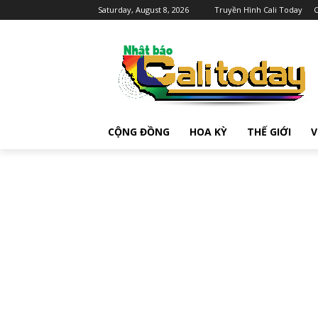
Saturday, August 8, 2026
Truyền Hình Cali Today
C
CỘNG ĐỒNG
HOA KỲ
THẾ GIỚI
V