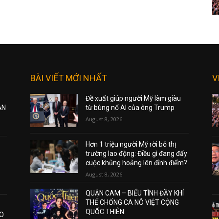
BÀI VIẾT MỚI NHẤT
V
Đề xuất giúp người Mỹ làm giàu
ẠN
từ bùng nổ AI của ông Trump
August 8, 2026
Hơn 1 triệu người Mỹ rời bỏ thị
trường lao động: Điều gì đang đẩy
cuộc khủng hoảng lên đỉnh điểm?
August 8, 2026
QUẬN CAM – BIỂU TÌNH ĐẦY KHÍ
THẾ CHỐNG CA NÔ VIỆT CỘNG
QUỐC THIÊN
AO