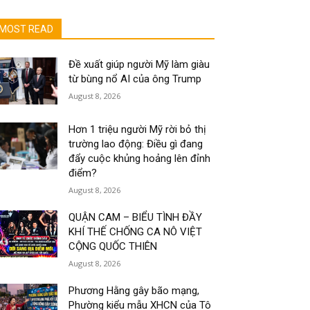
MOST READ
Đề xuất giúp người Mỹ làm giàu
từ bùng nổ AI của ông Trump
August 8, 2026
Hơn 1 triệu người Mỹ rời bỏ thị
trường lao động: Điều gì đang
đẩy cuộc khủng hoảng lên đỉnh
điểm?
August 8, 2026
QUẬN CAM – BIỂU TÌNH ĐẦY
KHÍ THẾ CHỐNG CA NÔ VIỆT
CỘNG QUỐC THIÊN
August 8, 2026
Phương Hằng gây bão mạng,
Phường kiểu mẫu XHCN của Tô