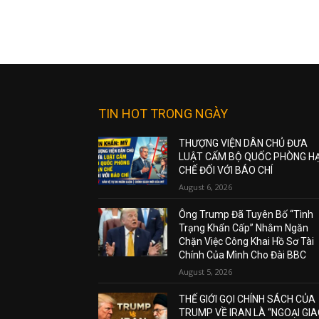
TIN HOT TRONG NGÀY
THƯỢNG VIỆN DÂN CHỦ ĐƯA
LUẬT CẤM BỘ QUỐC PHÒNG H
CHẾ ĐỐI VỚI BÁO CHÍ
August 6, 2026
Ông Trump Đã Tuyên Bố “Tình
Trạng Khẩn Cấp” Nhằm Ngăn
Chặn Việc Công Khai Hồ Sơ Tài
Chính Của Mình Cho Đài BBC
August 5, 2026
THẾ GIỚI GỌI CHÍNH SÁCH CỦA
TRUMP VỀ IRAN LÀ “NGOẠI GI