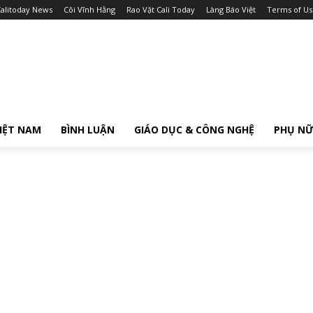
alitoday News
Cõi Vĩnh Hằng
Rao Vặt Cali Today
Làng Báo Việt
Terms of Us
IỆT NAM
BÌNH LUẬN
GIÁO DỤC & CÔNG NGHỆ
PHỤ N