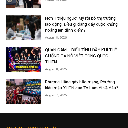
Hơn 1 triệu người Mỹ rời bỏ thị trường
lao động: Điều gì đang đẩy cuộc khủng
hoảng lên đỉnh điểm?
August 8, 2026
QUẬN CAM – BIỂU TÌNH ĐẦY KHÍ THẾ
CHỐNG CA NÔ VIỆT CỘNG QUỐC
THIÊN
August 8, 2026
Phương Hằng gây bão mạng, Phường
kiểu mẫu XHCN của Tô Lâm đi về đâu?
August 7, 2026