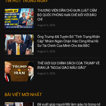
TIN HOT TRONG NGÀY
THƯỢNG VIỆN DÂN CHỦ ĐƯA LUẬT CẤM
BỘ QUỐC PHÒNG HẠN CHẾ ĐỐI VỚI BÁO
CHÍ
August 6, 2026
Ông Trump Đã Tuyên Bố “Tình Trạng Khẩn
Cấp” Nhằm Ngăn Chặn Việc Công Khai Hồ
Sơ Tài Chính Của Mình Cho Đài BBC
August 5, 2026
THẾ GIỚI GỌI CHÍNH SÁCH CỦA TRUMP VỀ
IRAN LÀ “NGOẠI GIAO MẪU GIÁO”
August 5, 2026
BÀI VIẾT MỚI NHẤT
Đề xuất giúp người Mỹ làm giàu từ bùng nổ