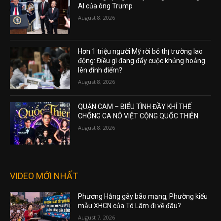
AI của ông Trump
August 8, 2026
Hơn 1 triệu người Mỹ rời bỏ thị trường lao
động: Điều gì đang đẩy cuộc khủng hoảng
lên đỉnh điểm?
August 8, 2026
QUẬN CAM – BIỂU TÌNH ĐẦY KHÍ THẾ
CHỐNG CA NÔ VIỆT CỘNG QUỐC THIÊN
August 8, 2026
VIDEO MỚI NHẤT
Phương Hằng gây bão mạng, Phường kiểu
mẫu XHCN của Tô Lâm đi về đâu?
August 7, 2026