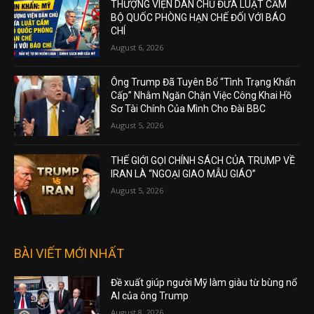
THƯỢNG VIỆN DÂN CHỦ ĐƯA LUẬT CẤM
BỘ QUỐC PHÒNG HẠN CHẾ ĐỐI VỚI BÁO
CHÍ
August 6, 2026
Ông Trump Đã Tuyên Bố “Tình Trạng Khẩn
Cấp” Nhằm Ngăn Chặn Việc Công Khai Hồ
Sơ Tài Chính Của Mình Cho Đài BBC
August 5, 2026
THẾ GIỚI GỌI CHÍNH SÁCH CỦA TRUMP VỀ
IRAN LÀ “NGOẠI GIAO MẪU GIÁO”
August 5, 2026
BÀI VIẾT MỚI NHẤT
Đề xuất giúp người Mỹ làm giàu từ bùng nổ
AI của ông Trump
August 8, 2026