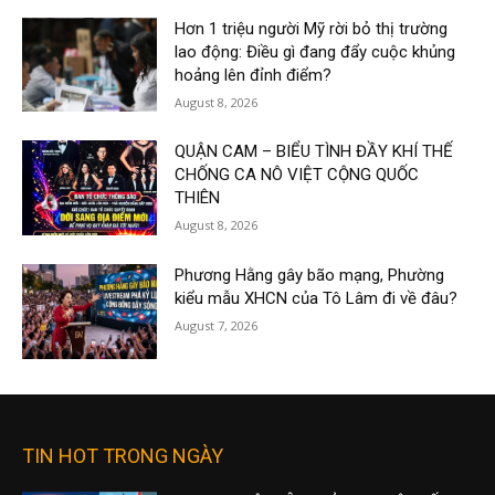
Hơn 1 triệu người Mỹ rời bỏ thị trường
lao động: Điều gì đang đẩy cuộc khủng
hoảng lên đỉnh điểm?
August 8, 2026
QUẬN CAM – BIỂU TÌNH ĐẦY KHÍ THẾ
CHỐNG CA NÔ VIỆT CỘNG QUỐC
THIÊN
August 8, 2026
Phương Hằng gây bão mạng, Phường
kiểu mẫu XHCN của Tô Lâm đi về đâu?
August 7, 2026
TIN HOT TRONG NGÀY