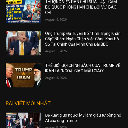
THƯỢNG VIỆN DÂN CHỦ ĐƯA LUẬT CẤM
BỘ QUỐC PHÒNG HẠN CHẾ ĐỐI VỚI BÁO
CHÍ
August 6, 2026
Ông Trump Đã Tuyên Bố “Tình Trạng Khẩn
Cấp” Nhằm Ngăn Chặn Việc Công Khai Hồ
Sơ Tài Chính Của Mình Cho Đài BBC
August 5, 2026
THẾ GIỚI GỌI CHÍNH SÁCH CỦA TRUMP VỀ
IRAN LÀ “NGOẠI GIAO MẪU GIÁO”
August 5, 2026
BÀI VIẾT MỚI NHẤT
Đề xuất giúp người Mỹ làm giàu từ bùng nổ
AI của ông Trump
August 8, 2026