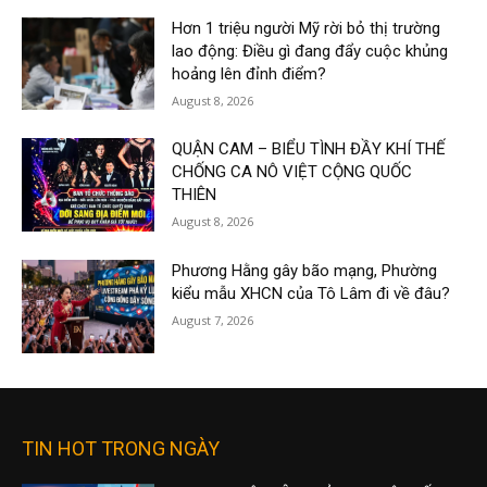
Hơn 1 triệu người Mỹ rời bỏ thị trường
lao động: Điều gì đang đẩy cuộc khủng
hoảng lên đỉnh điểm?
August 8, 2026
QUẬN CAM – BIỂU TÌNH ĐẦY KHÍ THẾ
CHỐNG CA NÔ VIỆT CỘNG QUỐC
THIÊN
August 8, 2026
Phương Hằng gây bão mạng, Phường
kiểu mẫu XHCN của Tô Lâm đi về đâu?
August 7, 2026
TIN HOT TRONG NGÀY