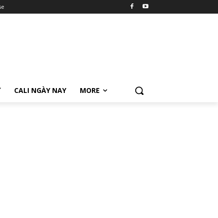
se
Ữ
CALI NGÀY NAY
MORE