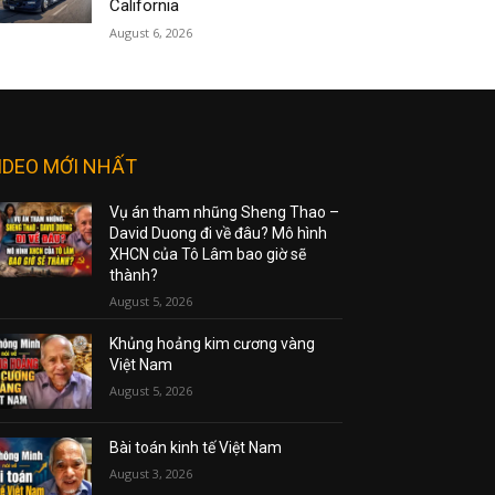
California
August 6, 2026
IDEO MỚI NHẤT
Vụ án tham nhũng Sheng Thao –
David Duong đi về đâu? Mô hình
XHCN của Tô Lâm bao giờ sẽ
thành?
August 5, 2026
Khủng hoảng kim cương vàng
Việt Nam
August 5, 2026
Bài toán kinh tế Việt Nam
August 3, 2026