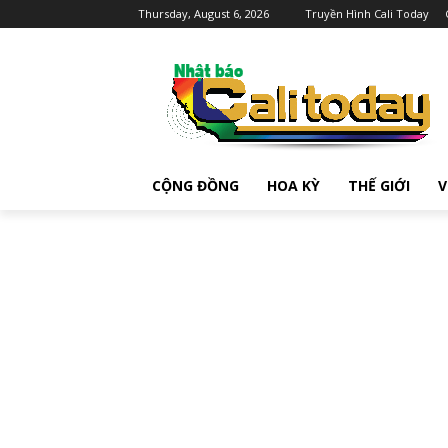
Thursday, August 6, 2026
Truyền Hình Cali Today
CỘNG ĐỒNG
HOA KỲ
THẾ GIỚI
V