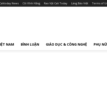
Calitoday News
Cõi Vĩnh Hằng
Rao Vặt Cali Today
Làng Báo Việt
Terms of U
IỆT NAM
BÌNH LUẬN
GIÁO DỤC & CÔNG NGHỆ
PHỤ N