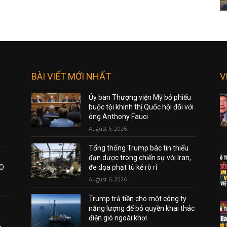
BÀI VIẾT MỚI NHẤT
V
Ủy ban Thượng viện Mỹ bỏ phiếu
buộc tội khinh thị Quốc hội đối với
ông Anthony Fauci
August 6, 2026
Tổng thống Trump bác tin thiếu
đạn dược trong chiến sự với Iran,
AO
đe dọa phạt tù kẻ rò rỉ
August 6, 2026
Trump trả tiền cho một công ty
năng lượng để bỏ quyền khai thác
điện gió ngoài khơi