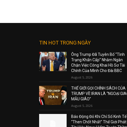
TIN HOT TRONG NGÀY
Ông Trump Đã Tuyên Bố “Tình
Trạng Khẩn Cấp” Nhằm Ngăn
Chặn Việc Công Khai Hồ Sơ Tài
Chính Của Mình Cho Đài BBC
August 5, 2026
THẾ GIỚI GỌI CHÍNH SÁCH CỦA
TRUMP VỀ IRAN LÀ “NGOẠI GI
MẪU GIÁO”
August 5, 2026
Báo Động Đỏ Khi Chỉ Số Kinh Tế
“Then Chốt Nhất” Thế Giới Phát