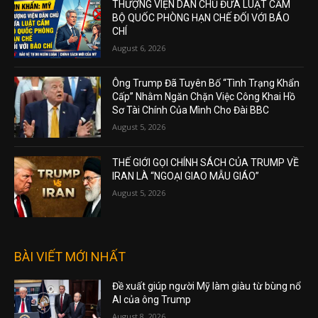
THƯỢNG VIỆN DÂN CHỦ ĐƯA LUẬT CẤM
BỘ QUỐC PHÒNG HẠN CHẾ ĐỐI VỚI BÁO
CHÍ
August 6, 2026
Ông Trump Đã Tuyên Bố “Tình Trạng Khẩn
Cấp” Nhằm Ngăn Chặn Việc Công Khai Hồ
Sơ Tài Chính Của Mình Cho Đài BBC
August 5, 2026
THẾ GIỚI GỌI CHÍNH SÁCH CỦA TRUMP VỀ
IRAN LÀ “NGOẠI GIAO MẪU GIÁO”
August 5, 2026
BÀI VIẾT MỚI NHẤT
Đề xuất giúp người Mỹ làm giàu từ bùng nổ
AI của ông Trump
August 8, 2026