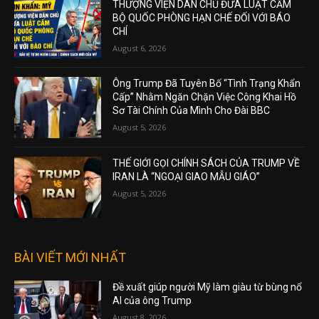
THƯỢNG VIỆN DÂN CHỦ ĐƯA LUẬT CẤM
BỘ QUỐC PHÒNG HẠN CHẾ ĐỐI VỚI BÁO
CHÍ
August 6, 2026
Ông Trump Đã Tuyên Bố “Tình Trạng Khẩn
Cấp” Nhằm Ngăn Chặn Việc Công Khai Hồ
Sơ Tài Chính Của Mình Cho Đài BBC
August 5, 2026
THẾ GIỚI GỌI CHÍNH SÁCH CỦA TRUMP VỀ
IRAN LÀ “NGOẠI GIAO MẪU GIÁO”
August 5, 2026
BÀI VIẾT MỚI NHẤT
Đề xuất giúp người Mỹ làm giàu từ bùng nổ
AI của ông Trump
August 8, 2026